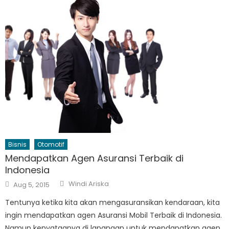
Bisnis
Otomotif
Mendapatkan Agen Asuransi Terbaik di
Indonesia
Author
Posted
Windi Ariska
Aug 5, 2015
on
Tentunya ketika kita akan mengasuransikan kendaraan, kita
ingin mendapatkan agen Asuransi Mobil Terbaik di Indonesia.
Namun kenyataanya di lapangan untuk mendapatkan agen