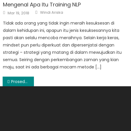
Mengenal Apa Itu Training NLP
Author
Posted
Windi Ariska
Mar 19, 2018
on
Tidak ada orang yang tidak ingin meraih kesuksesan di
dalam kehidupan ini, apapun itu jenis kesuksesannya kita
pasti akan selalu mencoba meraihnya. Selain kerja keras,
mindset pun perlu diperkuat dan dipersenjatai dengan
strategi – strategi yang matang di dalam mewujudkan itu
semua. Seiring dengan perkembangan zaman yang kian
maju, saat ini ada berbagai macam metode […]
Post
Prosedur Penanganan Surat Masuk
navigation