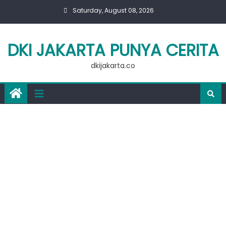
Skip
Saturday, August 08, 2026
to
content
DKI JAKARTA PUNYA CERITA
dkijakarta.co