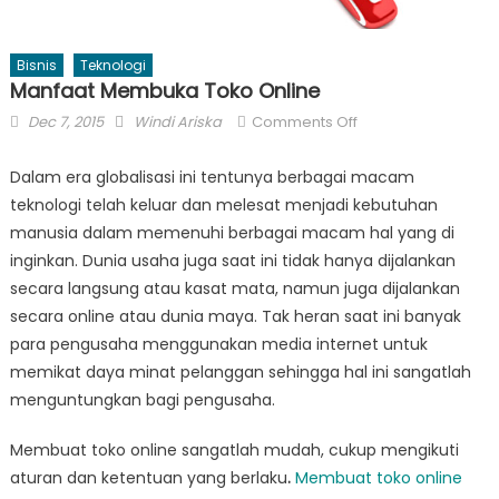
Bisnis
Teknologi
Manfaat Membuka Toko Online
Posted
Author
on
Dec 7, 2015
Windi Ariska
Comments Off
on
Manfaat
Membuka
Dalam era globalisasi ini tentunya berbagai macam
Toko
teknologi telah keluar dan melesat menjadi kebutuhan
Online
manusia dalam memenuhi berbagai macam hal yang di
inginkan. Dunia usaha juga saat ini tidak hanya dijalankan
secara langsung atau kasat mata, namun juga dijalankan
secara online atau dunia maya. Tak heran saat ini banyak
para pengusaha menggunakan media internet untuk
memikat daya minat pelanggan sehingga hal ini sangatlah
menguntungkan bagi pengusaha.
Membuat toko online
sangatlah mudah, cukup mengikuti
aturan dan ketentuan yang berlaku
.
Membuat toko online