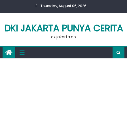
Skip
Thursday, August 06, 2026
to
content
DKI JAKARTA PUNYA CERITA
dkijakarta.co