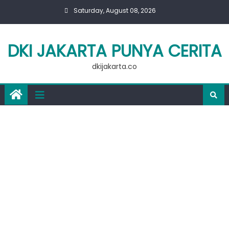
Skip
Saturday, August 08, 2026
to
content
DKI JAKARTA PUNYA CERITA
dkijakarta.co