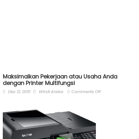
Maksimalkan Pekerjaan atau Usaha Anda
dengan Printer Multifungsi
Posted
Author
on
Dec 12, 2015
Windi Ariska
Comments Off
on
Maksimalkan
Pekerjaan
atau
Usaha
Anda
dengan