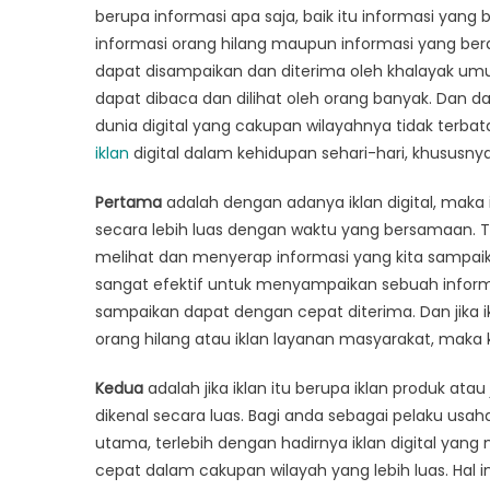
Pema
berupa informasi apa saja, baik itu informasi yang b
Iklan
informasi orang hilang maupun informasi yang beras
Digital
dapat disampaikan dan diterima oleh khalayak umum
dapat dibaca dan dilihat oleh orang banyak. Dan d
dunia digital yang cakupan wilayahnya tidak terba
iklan
digital dalam kehidupan sehari-hari, khususny
Pertama
adalah dengan adanya iklan digital, maka 
secara lebih luas dengan waktu yang bersamaan. T
melihat dan menyerap informasi yang kita sampai
sangat efektif untuk menyampaikan sebuah inform
sampaikan dapat dengan cepat diterima. Dan jika i
orang hilang atau iklan layanan masyarakat, maka
Kedua
adalah jika iklan itu berupa iklan produk at
dikenal secara luas. Bagi anda sebagai pelaku usah
utama, terlebih dengan hadirnya iklan digital ya
cepat dalam cakupan wilayah yang lebih luas. Hal i