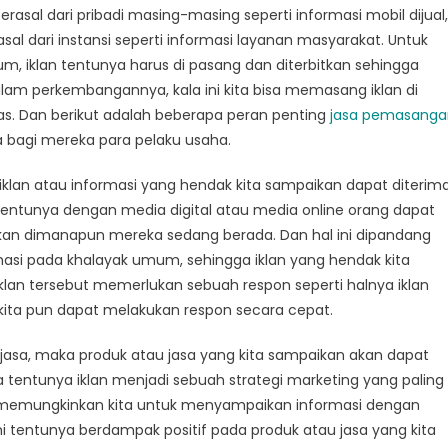
sangan
erasal dari pribadi masing-masing seperti informasi mobil dijual,
al dari instansi seperti informasi layanan masyarakat. Untuk
, iklan tentunya harus di pasang dan diterbitkan sehingga
alam perkembangannya, kala ini kita bisa memasang iklan di
tas. Dan berikut adalah beberapa peran penting
jasa pemasanga
a bagi mereka para pelaku usaha.
iklan atau informasi yang hendak kita sampaikan dapat diterim
entunya dengan media digital atau media online orang dapat
kan dimanapun mereka sedang berada. Dan hal ini dipandang
asi pada khalayak umum, sehingga iklan yang hendak kita
klan tersebut memerlukan sebuah respon seperti halnya iklan
 kita pun dapat melakukan respon secara cepat.
au jasa, maka produk atau jasa yang kita sampaikan akan dapat
a tentunya iklan menjadi sebuah strategi marketing yang paling
ng memungkinkan kita untuk menyampaikan informasi dengan
ni tentunya berdampak positif pada produk atau jasa yang kita