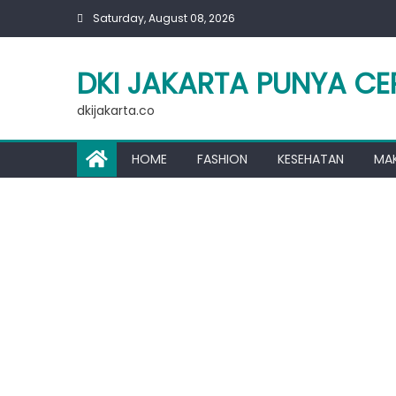
Skip
Saturday, August 08, 2026
to
content
DKI JAKARTA PUNYA CE
dkijakarta.co
HOME
FASHION
KESEHATAN
MA