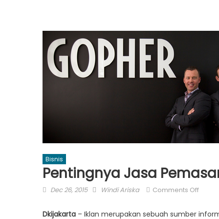
Bisnis
Pentingnya Jasa Pemasang
Posted
Author
on
Dec 26, 2015
Windi Ariska
Comments Off
on
Penti
Jasa
Dkijakarta
– Iklan merupakan sebuah sumber inform