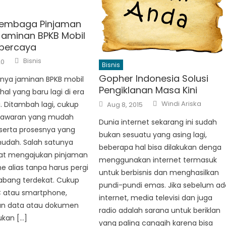
Lembaga Pinjaman
aminan BPKB Mobil
percaya
Author
Bisnis
20
Bisnis
Gopher Indonesia Solusi
ya jaminan BPKB mobil
Pengiklanan Masa Kini
hal yang baru lagi di era
Author
Posted
Windi Ariska
i. Ditambah lagi, cukup
Aug 8, 2015
on
nawaran yang mudah
Dunia internet sekarang ini sudah
serta prosesnya yang
bukan sesuatu yang asing lagi,
dah. Salah satunya
beberapa hal bisa dilakukan denga
at mengajukan pinjaman
menggunakan internet termasuk
ne alias tanpa harus pergi
untuk berbisnis dan menghasilkan
abang terdekat. Cukup
pundi-pundi emas. Jika sebelum ad
 atau smartphone,
internet, media televisi dan juga
n data atau dokumen
radio adalah sarana untuk beriklan
ukan […]
yang paling canggih karena bisa