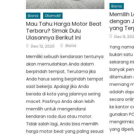
Bisnis
Memilih 
Bisnis
Otomotif
dengan J
Mau Tahu Harga Motor Beat
yang Ter
Terbaru? Simak Dulu
Posted
Ulasannya Berikut Ini
Dec 8, 20
on
Author
Posted
Bisnis
Dec 12, 2020
Yang naman
on
bukan satu 
Memiliki sebuah kendaraan tentunya
sekarang in
akan memudahkan Anda dalam
banyak pe
berpindah tempat. Terutama jika
ditemukan 
Anda harus sering berpindah tempat
memang mu
saat bekerja. Apalagi jika Anda
adalah dap
berada di kota yang jalannya sering
secara onli
macet. Pastinya Anda akan lebih
ke kantor c
memilih untuk mengendarai
gunakan PC
kendaran roda dua atau motor.
mengirimka
Tidak salah lagi, Anda bisa memilih
yang diperl
harga motor beat yang paling sesuai