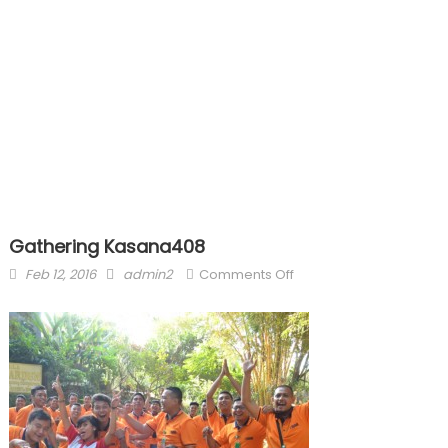
Gathering Kasana408
Posted
Author
on
Feb 12, 2016
admin2
Comments Off
on
Gathering
Kasana408