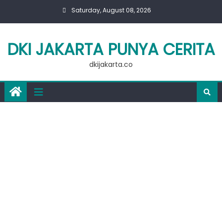
Skip
Saturday, August 08, 2026
to
content
DKI JAKARTA PUNYA CERITA
dkijakarta.co