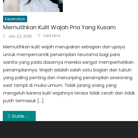
Kesehatan
Memutihkan Kulit Wajah Pria Yang Kusam
Author
Posted
rida tera
Jan 23, 2015
on
Memutihkan kulit wajah merupakan sebagian dari upaya
untuk mempercantik penampilan terutama bagi para
wanita yang pada dasarnya mereka sangat memperhatikan
penampilannya. Wajah adalah salah satu bagian dari tubuh
yang paling penting dan menunjang penampilan seseorang
saat tampil di muka umum. Tidak jarang orang yang
mengeluh karena kulit wajahnya terasa tidak cerah dan tidak
putih termasuk […]
Post
Guide Tempat Wisata di Garut Paling Berpengalaman
navigation