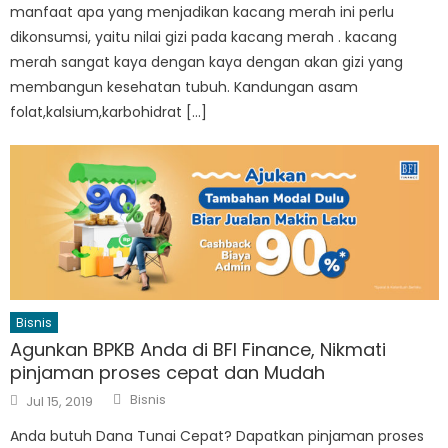
manfaat apa yang menjadikan kacang merah ini perlu
dikonsumsi, yaitu nilai gizi pada kacang merah . kacang
merah sangat kaya dengan kaya dengan akan gizi yang
membangun kesehatan tubuh. Kandungan asam
folat,kalsium,karbohidrat […]
Bisnis
Agunkan BPKB Anda di BFI Finance, Nikmati
pinjaman proses cepat dan Mudah
Author
Posted
Bisnis
Jul 15, 2019
on
Anda butuh Dana Tunai Cepat? Dapatkan pinjaman proses