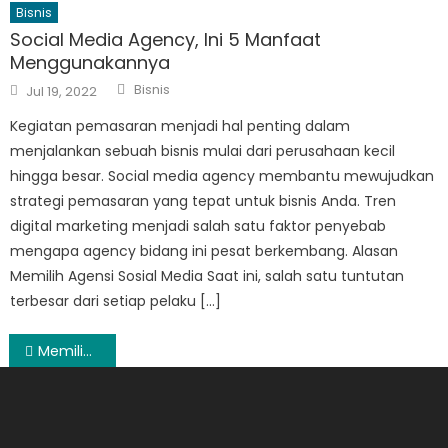
Bisnis
Social Media Agency, Ini 5 Manfaat
Menggunakannya
Author
Posted
Bisnis
Jul 19, 2022
on
Kegiatan pemasaran menjadi hal penting dalam
menjalankan sebuah bisnis mulai dari perusahaan kecil
hingga besar. Social media agency membantu mewujudkan
strategi pemasaran yang tepat untuk bisnis Anda. Tren
digital marketing menjadi salah satu faktor penyebab
mengapa agency bidang ini pesat berkembang. Alasan
Memilih Agensi Sosial Media Saat ini, salah satu tuntutan
terbesar dari setiap pelaku […]
Post
Memilih Produk Perlengkapan Bayi Lucu untuk Kegiatan Mandi
navigation