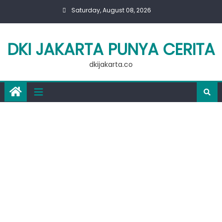
Skip
Saturday, August 08, 2026
to
content
DKI JAKARTA PUNYA CERITA
dkijakarta.co