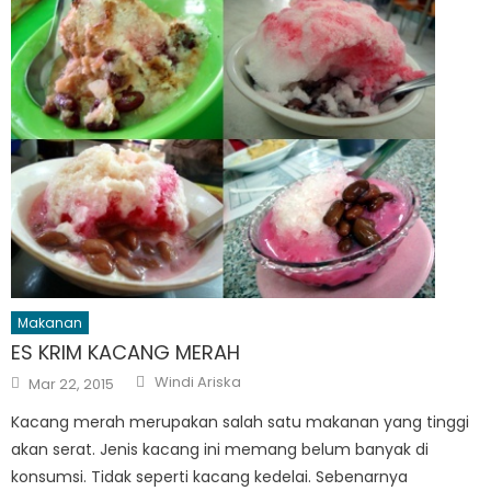
Makanan
ES KRIM KACANG MERAH
Author
Posted
Windi Ariska
Mar 22, 2015
on
Kacang merah merupakan salah satu makanan yang tinggi
akan serat. Jenis kacang ini memang belum banyak di
konsumsi. Tidak seperti kacang kedelai. Sebenarnya