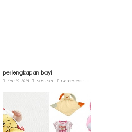
perlengkapan bayi
Posted
Author
on
Feb 19, 2016
rida tera
Comments Off
on
perlengkapan
bayi