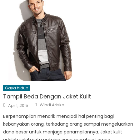
Gaya hidup
Tampil Beda Dengan Jaket Kulit
Author
Posted
Windi Ariska
Apr 1, 2015
on
Berpenampilan menarik menajadi hal penting bagi
kebanyakan orang, terkadang orang sampai mengeluarkan
dana besar untuk menjaga penampilannya. Jaket kulit
adalah salah satu pakaian yang membuat orang