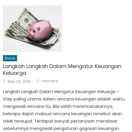
Bisnis
Langkah Langkah Dalam Mengatur Keuangan
Keluarga
Author
Posted
rida tera
Mar 26, 2016
on
Langkah Langkah Dalam Mengatur Keuangan Keluarga –
Step paling utama dalam rencana keuangan adalah waktu
mengawali rencana itu. Bila salah merencanakannya,
bebrapa dapat maksud rencana keuangan tersebut akan
tidak terwujud. Terdapat banyak pertanyaan mendasar
sebelumnya mengawali pengaturan gagasan keuangan.