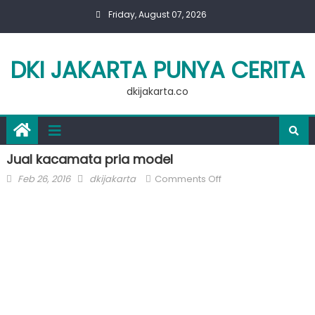
Skip
Friday, August 07, 2026
to
content
DKI JAKARTA PUNYA CERITA
dkijakarta.co
Jual kacamata pria model
Posted
Author
on
Feb 26, 2016
dkijakarta
Comments Off
on
Jual
kacamata
pria
model