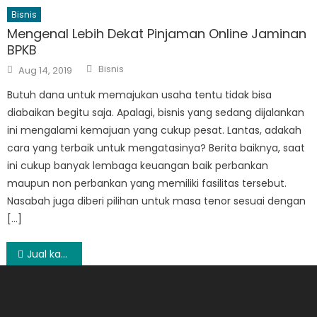
Bisnis
Mengenal Lebih Dekat Pinjaman Online Jaminan
BPKB
Author
Posted
Bisnis
Aug 14, 2019
on
Butuh dana untuk memajukan usaha tentu tidak bisa
diabaikan begitu saja. Apalagi, bisnis yang sedang dijalankan
ini mengalami kemajuan yang cukup pesat. Lantas, adakah
cara yang terbaik untuk mengatasinya? Berita baiknya, saat
ini cukup banyak lembaga keuangan baik perbankan
maupun non perbankan yang memiliki fasilitas tersebut.
Nasabah juga diberi pilihan untuk masa tenor sesuai dengan
[…]
Post
Jual kacamata pria model
navigation