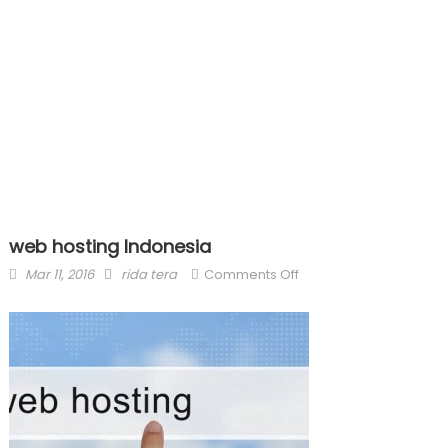
web hosting Indonesia
Posted
Author
on
Mar 11, 2016
rida tera
Comments Off
on
web
hosting
Indonesia