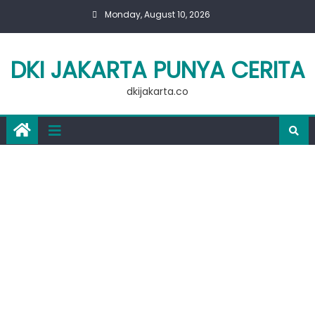
Skip
Monday, August 10, 2026
to
content
DKI JAKARTA PUNYA CERITA
dkijakarta.co