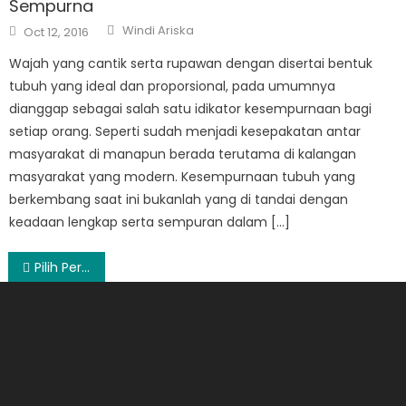
Sempurna
Author
Posted
Windi Ariska
Oct 12, 2016
on
Wajah yang cantik serta rupawan dengan disertai bentuk
tubuh yang ideal dan proporsional, pada umumnya
dianggap sebagai salah satu idikator kesempurnaan bagi
setiap orang. Seperti sudah menjadi kesepakatan antar
masyarakat di manapun berada terutama di kalangan
masyarakat yang modern. Kesempurnaan tubuh yang
berkembang saat ini bukanlah yang di tandai dengan
keadaan lengkap serta sempuran dalam […]
Post
Pilih Perusahaan Hosting Terbaik, Ini Caranya!
navigation