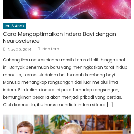
ibu & Anak
Cara Mengoptimalkan Indera Bayi dengan
Neuroscience
Author
Posted
rida tera
Nov 20, 2014
on
Cabang ilmu neuroscience masih terus diteliti hingga saat
ini. Banyak penemuan baru yang meningkatkan taraf hidup
manusia, termasuk dalam hal tumbuh kembang bayi.
Manusia menangkap rangsangan dari luar melalui lima
indera. Bila kelima indera ini peka terhadap rangsangan,
kemungkinan besar ia akan menjadi pribadi yang cerdas.
Oleh karena itu, ibu harus mendidik indera si kecil […]