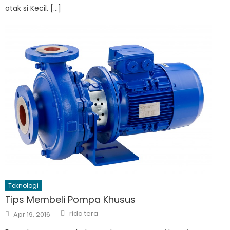
otak si Kecil. […]
Teknologi
Tips Membeli Pompa Khusus
Author
Posted
rida tera
Apr 19, 2016
on