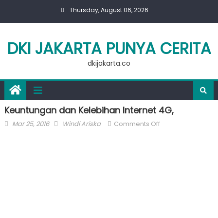
Skip
Thursday, August 06, 2026
to
content
DKI JAKARTA PUNYA CERITA
dkijakarta.co
Keuntungan dan Kelebihan Internet 4G,
Posted
Author
on
Mar 25, 2016
Windi Ariska
Comments Off
on
Keuntungan
dan
Kelebihan
Internet
4G,