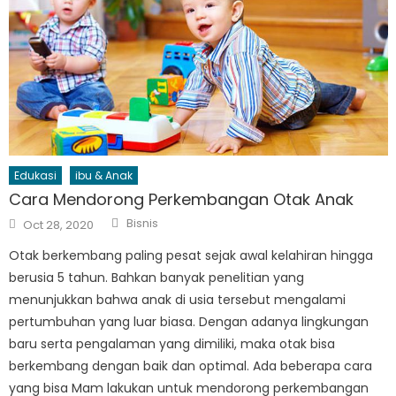
Edukasi
ibu & Anak
Cara Mendorong Perkembangan Otak Anak
Author
Posted
Bisnis
Oct 28, 2020
on
Otak berkembang paling pesat sejak awal kelahiran hingga
berusia 5 tahun. Bahkan banyak penelitian yang
menunjukkan bahwa anak di usia tersebut mengalami
pertumbuhan yang luar biasa. Dengan adanya lingkungan
baru serta pengalaman yang dimiliki, maka otak bisa
berkembang dengan baik dan optimal. Ada beberapa cara
yang bisa Mam lakukan untuk mendorong perkembangan