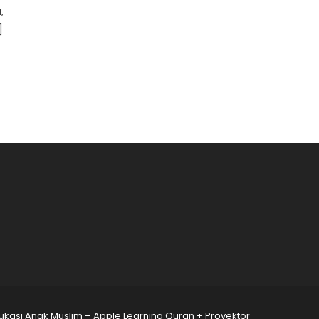
,
]
kasi Anak Muslim – Apple Learning Quran + Proyektor