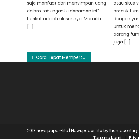
saja manfaat dari menyimpan uang
atau situs 
dalam tabunganku danamon ini?
produk furn
berikut adalah ulasannya: Memiliki
dengan yang
[…]
untuk mend
barang furn
juga […]
Post
Cara Tepat Mempertahankan Gula Darah Normal
navigation
2018 newspaper-lite
|
Newspaper Lite by
themecentury
.
Tentang Kami
Priva