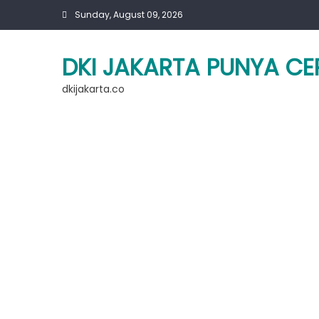
Skip
Sunday, August 09, 2026
to
content
DKI JAKARTA PUNYA CE
dkijakarta.co