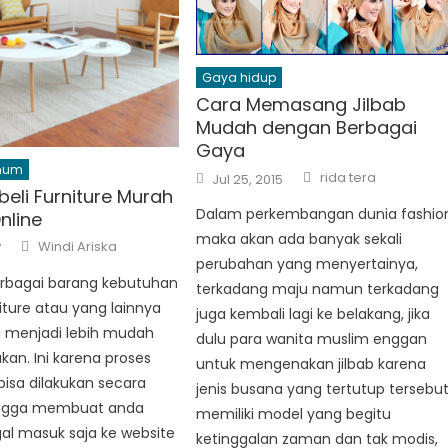
Gaya hidup
Cara Memasang Jilbab
Mudah dengan Berbagai
Gaya
mum
Author
Posted
rida tera
Jul 25, 2015
on
eli Furniture Murah
Dalam perkembangan dunia fashio
nline
maka akan ada banyak sekali
Author
Windi Ariska
7
perubahan yang menyertainya,
rbagai barang kebutuhan
terkadang maju namun terkadang
niture atau yang lainnya
juga kembali lagi ke belakang, jika
i menjadi lebih mudah
dulu para wanita muslim enggan
kan. Ini karena proses
untuk mengenakan jilbab karena
isa dilakukan secara
jenis busana yang tertutup tersebu
ingga membuat anda
memiliki model yang begitu
al masuk saja ke website
ketinggalan zaman dan tak modis,