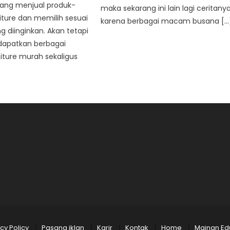
yang menjual produk-
maka sekarang ini lain lagi ceritanya
iture dan memilih sesuai
karena berbagai macam busana […
 diinginkan. Akan tetapi
apatkan berbagai
iture murah sekaligus
cy Policy
Pasang iklan
Karir
Kontak
Home
Mainan Edu