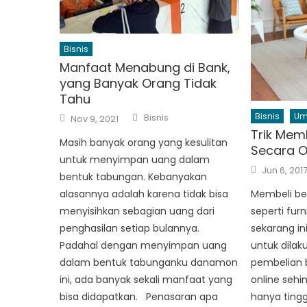
Bisnis
Manfaat Menabung di Bank,
yang Banyak Orang Tidak
Tahu
Author
Posted
Bisnis
U
Bisnis
Nov 9, 2021
on
Trik Memb
Masih banyak orang yang kesulitan
Secara O
untuk menyimpan uang dalam
Posted
Jun 6, 201
on
bentuk tabungan. Kebanyakan
alasannya adalah karena tidak bisa
Membeli be
menyisihkan sebagian uang dari
seperti fur
penghasilan setiap bulannya.
sekarang in
Padahal dengan menyimpan uang
untuk dilaku
dalam bentuk tabunganku danamon
pembelian b
ini, ada banyak sekali manfaat yang
online seh
bisa didapatkan. Penasaran apa
hanya tingg