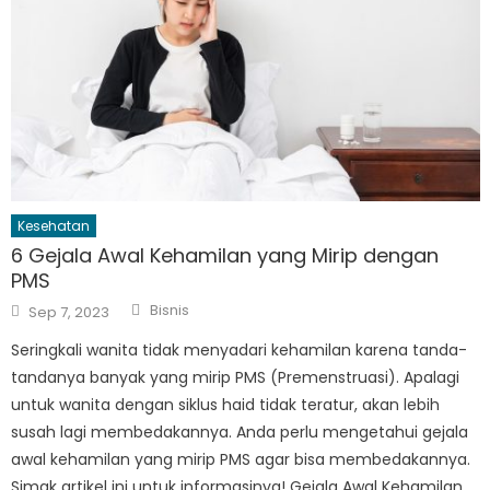
Kesehatan
6 Gejala Awal Kehamilan yang Mirip dengan
PMS
Author
Posted
Bisnis
Sep 7, 2023
on
Seringkali wanita tidak menyadari kehamilan karena tanda-
tandanya banyak yang mirip PMS (Premenstruasi). Apalagi
untuk wanita dengan siklus haid tidak teratur, akan lebih
susah lagi membedakannya. Anda perlu mengetahui gejala
awal kehamilan yang mirip PMS agar bisa membedakannya.
Simak artikel ini untuk informasinya! Gejala Awal Kehamilan