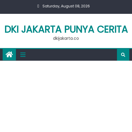
Skip
Saturday, August 08, 2026
to
content
DKI JAKARTA PUNYA CERITA
dkijakarta.co