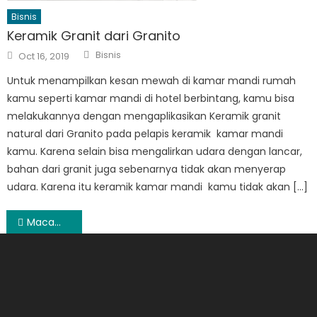
Bisnis
Keramik Granit dari Granito
Author
Posted
Bisnis
Oct 16, 2019
on
Untuk menampilkan kesan mewah di kamar mandi rumah
kamu seperti kamar mandi di hotel berbintang, kamu bisa
melakukannya dengan mengaplikasikan Keramik granit
natural dari Granito pada pelapis keramik kamar mandi
kamu. Karena selain bisa mengalirkan udara dengan lancar,
bahan dari granit juga sebenarnya tidak akan menyerap
udara. Karena itu keramik kamar mandi kamu tidak akan […]
Post
Macam-Macam Aksesoris Komputer Murah
navigation