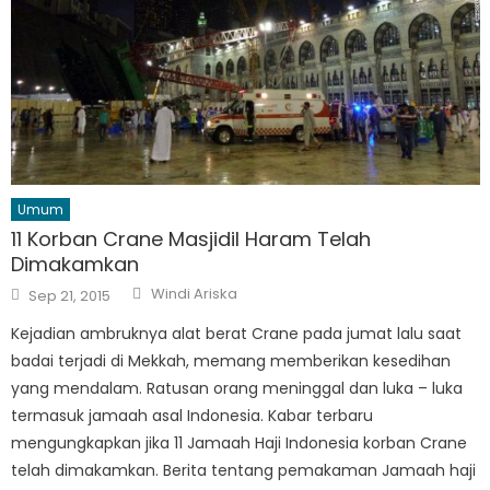
Umum
11 Korban Crane Masjidil Haram Telah
Dimakamkan
Author
Posted
Windi Ariska
Sep 21, 2015
on
Kejadian ambruknya alat berat Crane pada jumat lalu saat
badai terjadi di Mekkah, memang memberikan kesedihan
yang mendalam. Ratusan orang meninggal dan luka – luka
termasuk jamaah asal Indonesia. Kabar terbaru
mengungkapkan jika 11 Jamaah Haji Indonesia korban Crane
telah dimakamkan. Berita tentang pemakaman Jamaah haji