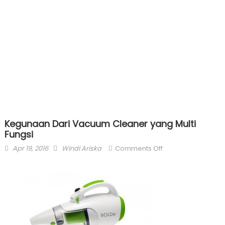
Kegunaan Dari Vacuum Cleaner yang Multi
Fungsi
Posted
Author
on
Apr 19, 2016
Windi Ariska
Comments Off
on
Kegunaan
Dari
Vacuum
Cleaner
yang
Multi