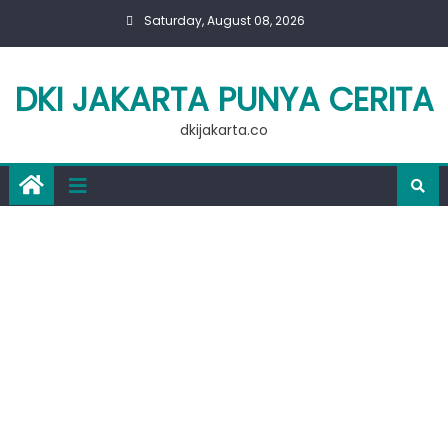
Skip
Saturday, August 08, 2026
to
content
DKI JAKARTA PUNYA CERITA
dkijakarta.co