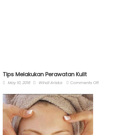
Tips Melakukan Perawatan Kulit
Posted
Author
on
May 10, 2016
Windi Ariska
Comments Off
on
Tips
Melakukan
Perawatan
Kulit