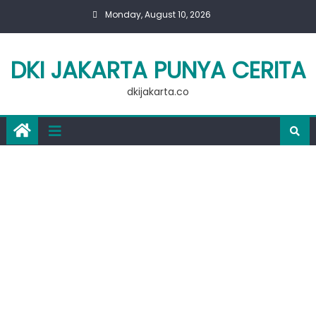
Skip
Monday, August 10, 2026
to
content
DKI JAKARTA PUNYA CERITA
dkijakarta.co