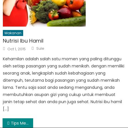
Makanan
Nutrisi Ibu Hamil
Author
Posted
Sule
Oct 1, 2015
on
Kehamilan adalah salah satu momen yang paling ditunggu
oleh setiap pasangan yang sudah menikah. dengan memiliki
seorang anak, lengkaplah sudah kebahagiaan yang
ditempuh, terutama bagi pasangan yang sudah memikah
lama. Tentu saja saat anda sedang mengandung, anda
membutuhkan asupan gizi yang cukup untuk membuat
janin tetap sehat dan anda pun juga sehat. Nutrisi ibu hamil
[…]
Post
Tips Melakukan Perawatan Kulit