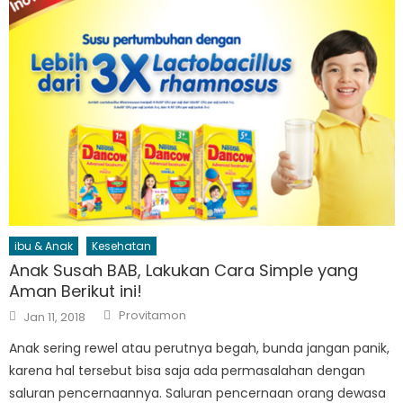
ibu & Anak
Kesehatan
Anak Susah BAB, Lakukan Cara Simple yang
Aman Berikut ini!
Author
Posted
Provitamon
Jan 11, 2018
on
Anak sering rewel atau perutnya begah, bunda jangan panik,
karena hal tersebut bisa saja ada permasalahan dengan
saluran pencernaannya. Saluran pencernaan orang dewasa