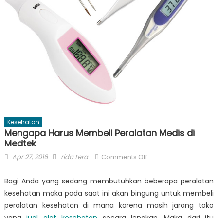
Kesehatan
Mengapa Harus Membeli Peralatan Medis di
Medtek
Posted
Author
on
Apr 27, 2016
rida tera
Comments Off
on
Mengapa
Harus
Bagi Anda yang sedang membutuhkan beberapa peralatan
Membeli
kesehatan maka pada saat ini akan bingung untuk membeli
Peralatan
peralatan kesehatan di mana karena masih jarang toko
Medis
yang
jual alat kesehatan
secara lengkap. Maka dari itu