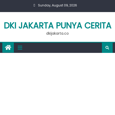
Skip
Sunday, August 09, 2026
to
content
DKI JAKARTA PUNYA CERITA
dkijakarta.co