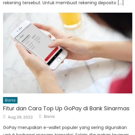
rekening tersebut. Untuk membuat rekening deposito […]
Bisnis
Fitur dan Cara Top Up GoPay di Bank Sinarmas
Author
Posted
Bisnis
Aug 29, 2022
on
GoPay merupakan e-wallet populer yang sering digunakan
untuk berbagai macam transaksi. Selain digunakan layanan