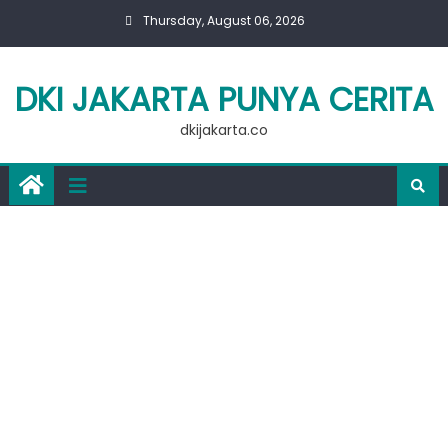
Skip
Thursday, August 06, 2026
to
content
DKI JAKARTA PUNYA CERITA
dkijakarta.co