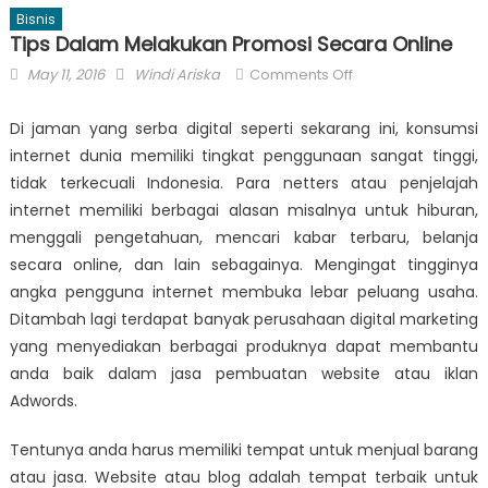
Bisnis
Tips Dalam Melakukan Promosi Secara Online
Posted
Author
on
May 11, 2016
Windi Ariska
Comments Off
on
Tips
Dalam
Di jaman yang serba digital seperti sekarang ini, konsumsi
Melakukan
internet dunia memiliki tingkat penggunaan sangat tinggi,
Promosi
tidak terkecuali Indonesia. Para netters atau penjelajah
Secara
internet memiliki berbagai alasan misalnya untuk hiburan,
Online
menggali pengetahuan, mencari kabar terbaru, belanja
secara online, dan lain sebagainya. Mengingat tingginya
angka pengguna internet membuka lebar peluang usaha.
Ditambah lagi terdapat banyak perusahaan digital marketing
yang menyediakan berbagai produknya dapat membantu
anda baik dalam jasa pembuatan website atau iklan
Adwords.
Tentunya anda harus memiliki tempat untuk menjual barang
atau jasa. Website atau blog adalah tempat terbaik untuk