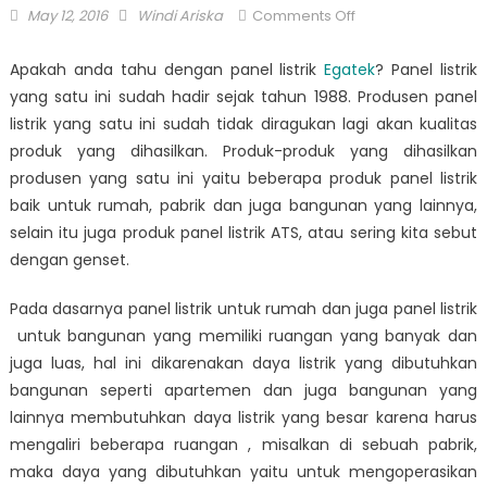
Posted
Author
on
May 12, 2016
Windi Ariska
Comments Off
on
Panel
Listrik
Apakah anda tahu dengan panel listrik
Egatek
? Panel listrik
Egatek
yang satu ini sudah hadir sejak tahun 1988. Produsen panel
Untuk
listrik yang satu ini sudah tidak diragukan lagi akan kualitas
Rumah
produk yang dihasilkan. Produk-produk yang dihasilkan
dan
produsen yang satu ini yaitu beberapa produk panel listrik
Juga
baik untuk rumah, pabrik dan juga bangunan yang lainnya,
Bangunan
selain itu juga produk panel listrik ATS, atau sering kita sebut
dengan genset.
Pada dasarnya panel listrik untuk rumah dan juga panel listrik
untuk bangunan yang memiliki ruangan yang banyak dan
juga luas, hal ini dikarenakan daya listrik yang dibutuhkan
bangunan seperti apartemen dan juga bangunan yang
lainnya membutuhkan daya listrik yang besar karena harus
mengaliri beberapa ruangan , misalkan di sebuah pabrik,
maka daya yang dibutuhkan yaitu untuk mengoperasikan