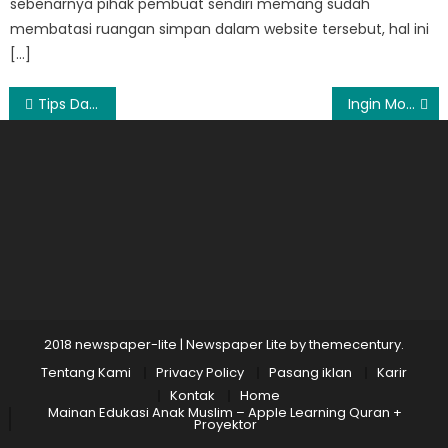
sebenarnya pihak pembuat sendiri memang sudah
membatasi ruangan simpan dalam website tersebut, hal ini
[…]
Post
Tips Dalam Melakukan Promosi Secara Online
Ingin Motor Anda Aman, Maka Lindungilah Dengan Asuransi Kendaraan Bermotor
navigation
2018 newspaper-lite
|
Newspaper Lite by
themecentury
.
Tentang Kami
Privacy Policy
Pasang iklan
Karir
Kontak
Home
Mainan Edukasi Anak Muslim – Apple Learning Quran +
Proyektor