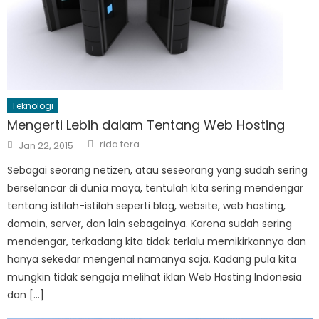
Teknologi
Mengerti Lebih dalam Tentang Web Hosting
Author
Posted
rida tera
Jan 22, 2015
on
Sebagai seorang netizen, atau seseorang yang sudah sering
berselancar di dunia maya, tentulah kita sering mendengar
tentang istilah-istilah seperti blog, website, web hosting,
domain, server, dan lain sebagainya. Karena sudah sering
mendengar, terkadang kita tidak terlalu memikirkannya dan
hanya sekedar mengenal namanya saja. Kadang pula kita
mungkin tidak sengaja melihat iklan Web Hosting Indonesia
dan […]