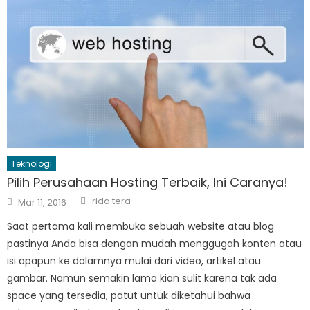
Teknologi
Pilih Perusahaan Hosting Terbaik, Ini Caranya!
Author
Posted
rida tera
Mar 11, 2016
on
Saat pertama kali membuka sebuah website atau blog
pastinya Anda bisa dengan mudah menggugah konten atau
isi apapun ke dalamnya mulai dari video, artikel atau
gambar. Namun semakin lama kian sulit karena tak ada
space yang tersedia, patut untuk diketahui bahwa