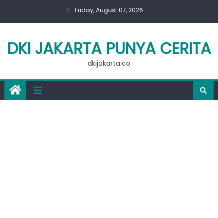
Skip
Friday, August 07, 2026
to
content
DKI JAKARTA PUNYA CERITA
dkijakarta.co