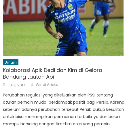
Umum
Kolaborasi Apik Dedi dan Kim di Gelora
Bandung Lautan Api
Author
Posted
Windi Ariska
Jul 7, 2017
on
Perubahan regulasi yang dikeluarkan oleh PSSI tentang
aturan pemain muda berdampak positif bagi Persib. Karena
sebelum adanya perubahan tersebut Persib cukup kesulitan
untuk bisa menampilkan permainan terbaiknya dan belum
mampu bersaing dengan tim-tim atas yang pemain