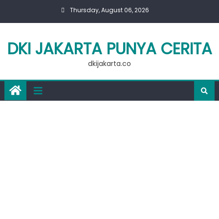
Skip
Thursday, August 06, 2026
to
content
DKI JAKARTA PUNYA CERITA
dkijakarta.co