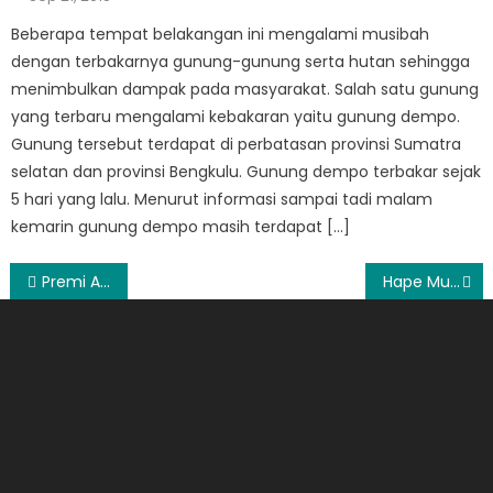
on
Beberapa tempat belakangan ini mengalami musibah
dengan terbakarnya gunung-gunung serta hutan sehingga
menimbulkan dampak pada masyarakat. Salah satu gunung
yang terbaru mengalami kebakaran yaitu gunung dempo.
Gunung tersebut terdapat di perbatasan provinsi Sumatra
selatan dan provinsi Bengkulu. Gunung dempo terbakar sejak
5 hari yang lalu. Menurut informasi sampai tadi malam
kemarin gunung dempo masih terdapat […]
Post
Premi Asuransi Mobil
Hape Murah Kualitas Bagus
navigation