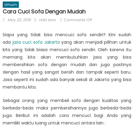
Umum
Cara Cuci Sofa Dengan Mudah
Posted
Author
on
May 20, 2016
rida tera
Comments Off
on
Cara
Cuci
Siapa yang tidak bisa mencuci sofa sendiri? Kini sudah
Sofa
ada
jasa cuci sofa Jakarta
yang akan menjadi pilihan untuk
Dengan
kita yang tidak biasa mencuci sofa sendiri. Oleh karena itu
Mudah
memang kita akan membutuhkan jasa yang bisa
membersihkan sofa dengan mudah dan juga pastinya
dengan hasil yang sangat bersih dan tampak seperti baru.
Jasa seperti ini sudah ada banyak sekali di Jakarta yang bisa
membantu kita.
Sebagai orang yang membeli sofa dengan kualitas yang
berbeda-beda maka pembersihannya juga berbeda-beda
juga. Berikut ini adalah cara mencuci bagi Anda yang
memiliki waktu luang untuk mencuci antara lain :