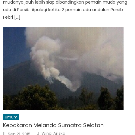
mudanya jauh lebih siap dibandingkan pemain muda yang
ada di Persib. Apalagi ketika 2 pemain uda andalan Persib
Febri […]
Umum
Kebakaran Melanda Sumatra Selatan
Author
Posted
Windi Ariska
Sep 21, 2015