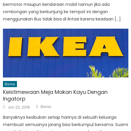
bermotor maupun kendaraan mobil namun jika ada
rombongan yang berkunjung ke tempat ini dengan
menggunakan Bus tidak bisa di lintasi karena keadaan […]
Bisnis
Keistimewaan Meja Makan Kayu Dengan
Ingatorp
Author
Posted
Bisnis
Jun 22, 2019
on
Banyaknya kesibukan setiap harinya di sebuah keluarga
membuat semuanya jarang bisa berkumpul bersama. Suami