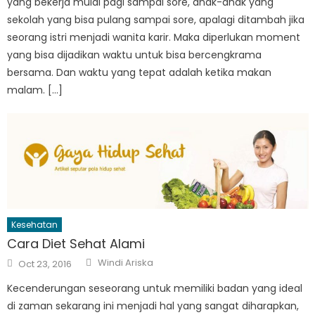
yang bekerja mulai pagi sampai sore, anak-anak yang
sekolah yang bisa pulang sampai sore, apalagi ditambah jika
seorang istri menjadi wanita karir. Maka diperlukan moment
yang bisa dijadikan waktu untuk bisa bercengkrama
bersama. Dan waktu yang tepat adalah ketika makan
malam. […]
Kesehatan
Cara Diet Sehat Alami
Author
Posted
Windi Ariska
Oct 23, 2016
on
Kecenderungan seseorang untuk memiliki badan yang ideal
di zaman sekarang ini menjadi hal yang sangat diharapkan,