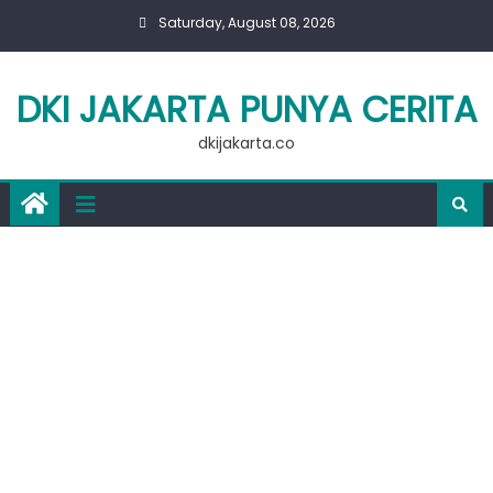
Skip
Saturday, August 08, 2026
to
content
DKI JAKARTA PUNYA CERITA
dkijakarta.co