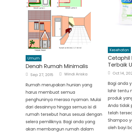
Kesehatan
Cetaphi
Umum
Terbaik U
Denah Rumah Minimalis
Posted
Author
Oct 14, 20
Posted
Windi Ariska
Sep 27, 2015
on
on
Bagi anda y
Rumah merupakan hunian yang
lahir tentu 
harus membuat semua
produk yang
penghuninya merasa nyaman. Mulai
Anda tidak 
dari desainnya hingga semua isi di
telah terse
rumah tersebut harus sesuai dengan
Shampoo y
selera pemiliknya. Bagi anda yang
oleh bayi ba
akan membangun rumah dalam