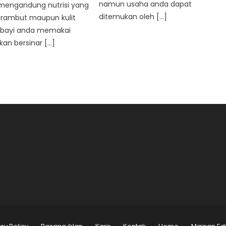
namun usaha anda dapat
engandung nutrisi yang
ditemukan oleh […]
 rambut maupun kulit
a bayi anda memakai
kan bersinar […]