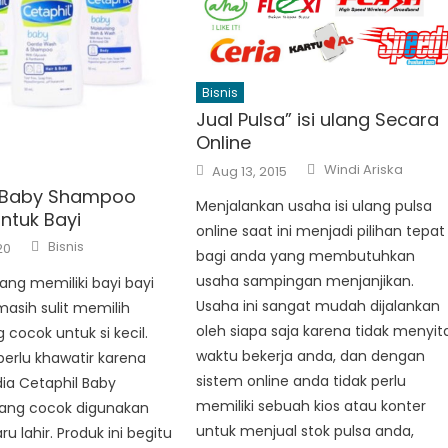
Bisnis
Jual Pulsa” isi ulang Secara
Online
Author
Posted
Windi Ariska
Aug 13, 2015
on
l Baby Shampoo
Menjalankan usaha isi ulang pulsa
ntuk Bayi
online saat ini menjadi pilihan tepat
Author
Bisnis
20
bagi anda yang membutuhkan
usaha sampingan menjanjikan.
ang memiliki bayi bayi
Usaha ini sangat mudah dijalankan
masih sulit memilih
oleh siapa saja karena tidak menyit
 cocok untuk si kecil.
waktu bekerja anda, dan dengan
perlu khawatir karena
sistem online anda tidak perlu
dia Cetaphil Baby
memiliki sebuah kios atau konter
ang cocok digunakan
untuk menjual stok pulsa anda,
ru lahir. Produk ini begitu