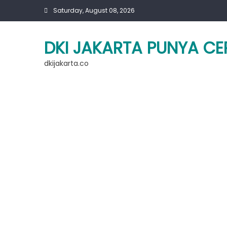
Skip
Saturday, August 08, 2026
to
content
DKI JAKARTA PUNYA CE
dkijakarta.co