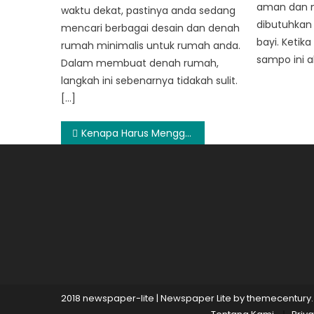
aman dan m
waktu dekat, pastinya anda sedang
dibutuhkan
mencari berbagai desain dan denah
bayi. Ketik
rumah minimalis untuk rumah anda.
sampo ini a
Dalam membuat denah rumah,
langkah ini sebenarnya tidakah sulit.
[…]
Post
Kenapa Harus Menggunakan Tinta Printer Brother
navigation
2018 newspaper-lite
|
Newspaper Lite by
themecentury
.