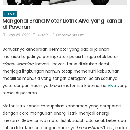
Bisnis
Mengenal Brand Motor Listrik Alva yang Ramai
di Pasaran
Posted
Author
on
Sep 29, 2022
Bisnis
Comments Off
on
Mengenal
Brand
Banyaknya kendaraan bermotor yang ada di jalanan
Motor
memicu terjadinya peningkatan polusi hingga efek buruk
Listrik
global warming
. Inovasi-inovasi terus dilakukan demi
Alva
menjaga lingkungan namun tetap memenuhi kebutuhan
yang
mobilitas manusia yang sangat beragam. Salah satunya
Ramai
yaitu dengan hadirnya
brand
motor listrik bernama
Alva
yang
di
ramai di pasaran.
Pasaran
Motor listrik sendiri merupakan kendaraan yang beroperasi
dengan cara mengubah energi listrik menjadi energi
mekanik. Sebenarnya motor listrik sudah ada sejak beberapa
tahun lalu. Namun dengan hadirnya
brand
–
brand
baru, maka