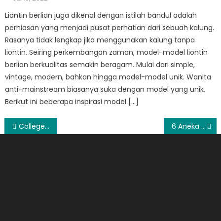
on
Liontin berlian juga dikenal dengan istilah bandul adalah
perhiasan yang menjadi pusat perhatian dari sebuah kalung.
Rasanya tidak lengkap jika menggunakan kalung tanpa
liontin. Seiring perkembangan zaman, model-model liontin
berlian berkualitas semakin beragam. Mulai dari simple,
vintage, modern, bahkan hingga model-model unik. Wanita
anti-mainstream biasanya suka dengan model yang unik.
Berikut ini beberapa inspirasi model […]
Post
College in Indonesia, Alasan Memilih Universitas Indonesia
6 Aneka Soto di Indonesia yang Terbukti Lezatnya
navigation