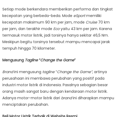
Setiap mode berkendara memberikan performa dan tingkat
kecepatan yang berbeda-beda. Mode
eSport
memiliki
kecepatan maksimum 90 km per jam, mode
Cruise
70 km
per jam, dan terakhir mode
Eco
yaitu 43 km per jam. Karena
termasuk motor listrik, jadi torsinya hanya sekitar 46,5 Nm.
Meskipun begitu torsinya tersebut mampu mencapai jarak
tempuh hingga 70 kilometer.
Mengusung
Tagline
“
Change the Game
”
Brand
ini mengusung
tagline
“
Change the Game”
, artinya
perusahaan ini membawa perubahan yang positif pada
industri motor listrik di Indonesia. Pasalnya sebagian besar
orang masih sangat baru dengan kendaraan motor listrik.
Adanya motor-motor listrik dari
brand
ini diharapkan mampu
menciptakan perubahan.
Beli Motor Listrik Terbaik di Website Resmi