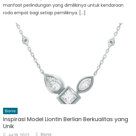
manfaat perlindungan yang dimilikinya untuk kendaraan
roda empat bagi setiap pemiliknya. […]
Bisnis
Inspirasi Model Liontin Berlian Berkualitas yang
Unik
Author
Posted
Bisnis
Jul 19, 2022