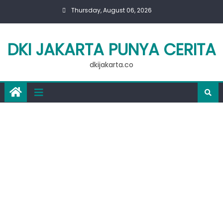
Skip
Thursday, August 06, 2026
to
content
DKI JAKARTA PUNYA CERITA
dkijakarta.co