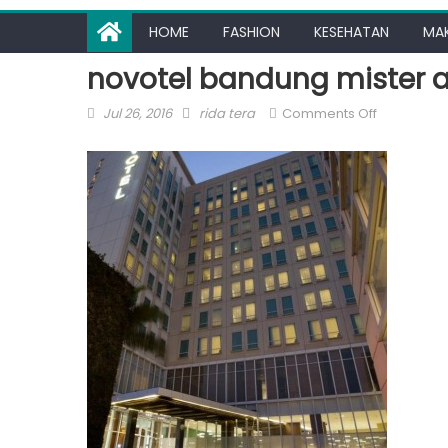
HOME
FASHION
KESEHATAN
MA
novotel bandung mister a
Posted
Author
on
Jul 26, 2016
rida tera
Comments Off
on
novotel
bandung
mister
aladin