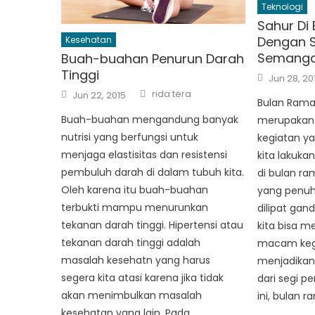
Teknologi
Sahur Di
Dengan S
Kesehatan
Semanga
Buah-buahan Penurun Darah
Tinggi
Posted
Jun 28, 20
on
Author
Posted
rida tera
Jun 22, 2015
on
Bulan Rama
Buah-buahan mengandung banyak
merupakan 
nutrisi yang berfungsi untuk
kegiatan y
menjaga elastisitas dan resistensi
kita lakukan
pembuluh darah di dalam tubuh kita.
di bulan r
Oleh karena itu buah-buahan
yang penuh
terbukti mampu menurunkan
dilipat gan
tekanan darah tinggi. Hipertensi atau
kita bisa 
tekanan darah tinggi adalah
macam kegi
masalah kesehatn yang harus
menjadikan 
segera kita atasi karena jika tidak
dari segi p
akan menimbulkan masalah
ini, bulan 
kesehatan yang lain. Pada