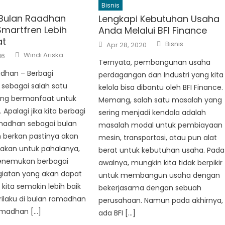
Bisnis
 Bulan Raadhan
Lengkapi Kebutuhan Usaha
martfren Lebih
Anda Melalui BFI Finance
t
Author
Posted
Bisnis
Apr 28, 2020
on
Author
Windi Ariska
16
Ternyata, pembangunan usaha
dhan – Berbagi
perdagangan dan Industri yang kita
sebagai salah satu
kelola bisa dibantu oleh BFI Finance.
ang bermanfaat untuk
Memang, salah satu masalah yang
. Apalagi jika kita berbagi
sering menjadi kendala adalah
amadhan sebagai bulan
masalah modal untuk pembiayaan
 berkan pastinya akan
mesin, transportasi, atau pun alat
dakan untuk pahalanya,
berat untuk kebutuhan usaha. Pada
menemukan berbagai
awalnya, mungkin kita tidak berpikir
atan yang akan dapat
untuk membangun usaha dengan
kita semakin lebih baik
bekerjasama dengan sebuah
erilaku di bulan ramadhan
perusahaan. Namun pada akhirnya,
ramadhan […]
ada BFI […]