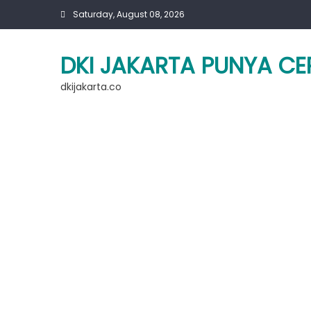
Skip
Saturday, August 08, 2026
to
content
DKI JAKARTA PUNYA CE
dkijakarta.co