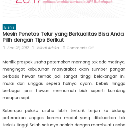
Bisnis
Mesin Penetas Telur yang Berkualitas Bisa Anda
Pilih dengan Tips Berikut
Posted
Author
on
Sep 23, 2017
Windi Ariska
Comments Off
on
Mesin
Penetas
Menilik prospek usaha peternakan memang tak ada matinya,
Telur
mengingat kebutuhan masyarakat akan sumber pangan
yang
berbasis hewan ternak jadi sangat tinggi belakangan ini,
Berkualitas
mulai dari unggas seperti halnya ayam, bebek hingga
Bisa
berbagai jenis hewan memamah biak seperti kambing
Anda
maupun sapi.
Pilih
dengan
Beberapa pelaku usaha lebih tertarik terjun ke bidang
Tips
peternakan unggas karena modal yang dikeluarkan tak
Berikut
terlalu tinggi. Salah satunya adalah dengan membuat usaha