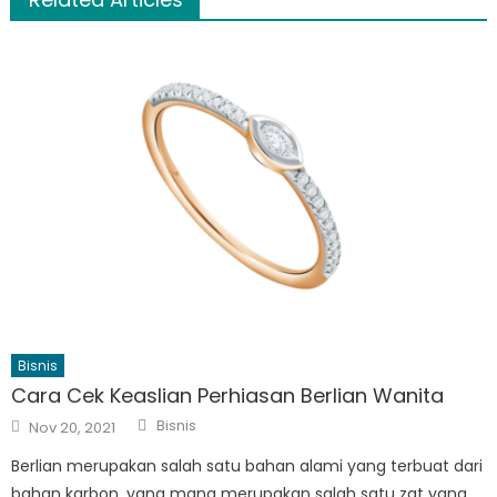
Bisnis
Cara Cek Keaslian Perhiasan Berlian Wanita
Author
Posted
Bisnis
Nov 20, 2021
on
Berlian merupakan salah satu bahan alami yang terbuat dari
bahan karbon, yang mana merupakan salah satu zat yang