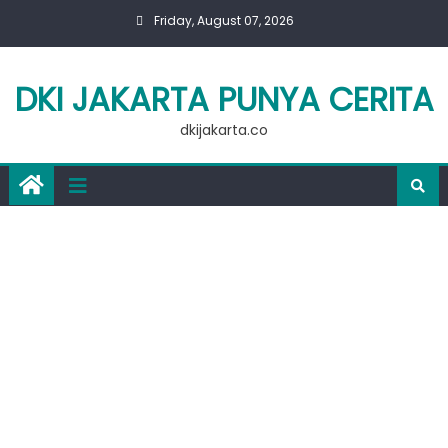
Skip
Friday, August 07, 2026
to
content
DKI JAKARTA PUNYA CERITA
dkijakarta.co