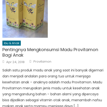
ibu & Anak
Pentingnya Mengkonsumsi Madu Provitamon
Bagi Anak
Author
Posted
Provitamon
Apr 24, 2018
on
Salah satu produk madu anak yang saat ini banyak digemari
dan menjadi andalan para orang tua untuk menjaga
kesehatan anak – anaknya adalah madu Provitamon. Madu
Provitamon merupakan jenis madu untuk kesehatan anak
yang mengandung bahan – bahan alami yang dipercaya
bisa dijadikan sebagai vitamin otak anak, menambah nafsu
makan anak serta mampu menjaga daya […]