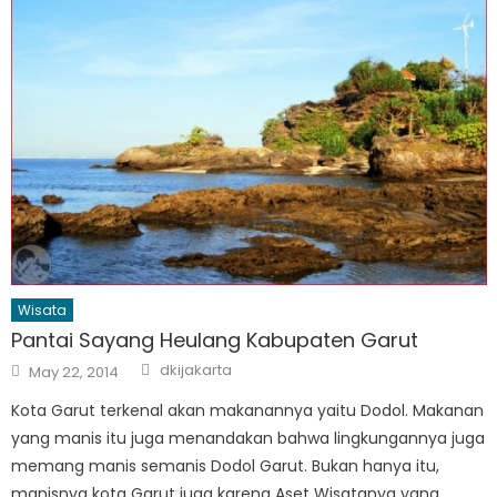
Wisata
Pantai Sayang Heulang Kabupaten Garut
Author
Posted
dkijakarta
May 22, 2014
on
Kota Garut terkenal akan makanannya yaitu Dodol. Makanan
yang manis itu juga menandakan bahwa lingkungannya juga
memang manis semanis Dodol Garut. Bukan hanya itu,
manisnya kota Garut juga karena Aset Wisatanya yang