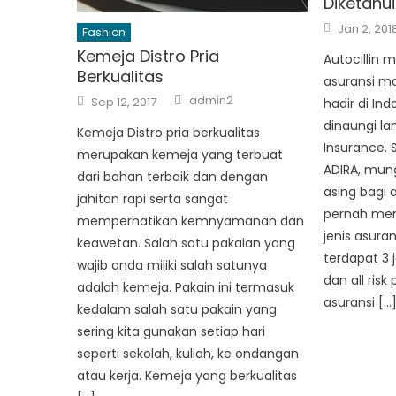
Diketahui
Posted
Jan 2, 201
Fashion
on
Kemeja Distro Pria
Autocillin 
Berkualitas
asuransi m
Author
Posted
admin2
Sep 12, 2017
hadir di Ind
on
dinaungi la
Kemeja Distro pria berkualitas
Insurance.
merupakan kemeja yang terbuat
ADIRA, mun
dari bahan terbaik dan dengan
asing bagi 
jahitan rapi serta sangat
pernah mem
memperhatikan kemnyamanan dan
jenis asura
keawetan. Salah satu pakaian yang
terdapat 3 je
wajib anda miliki salah satunya
dan all risk 
adalah kemeja. Pakain ini termasuk
asuransi […
kedalam salah satu pakain yang
sering kita gunakan setiap hari
seperti sekolah, kuliah, ke ondangan
atau kerja. Kemeja yang berkualitas