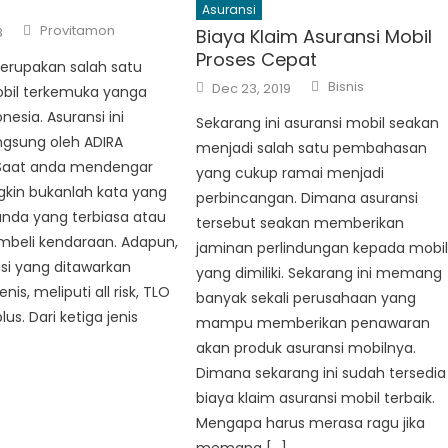
Asuransi
Author
Provitamon
8
Biaya Klaim Asuransi Mobil
Proses Cepat
merupakan salah satu
Author
Posted
Bisnis
Dec 23, 2019
obil terkemuka yanga
on
onesia. Asuransi ini
Sekarang ini asuransi mobil seakan
ngsung oleh ADIRA
menjadi salah satu pembahasan
 Saat anda mendengar
yang cukup ramai menjadi
gkin bukanlah kata yang
perbincangan. Dimana asuransi
anda yang terbiasa atau
tersebut seakan memberikan
beli kendaraan. Adapun,
jaminan perlindungan kepada mobi
nsi yang ditawarkan
yang dimiliki. Sekarang ini memang
nis, meliputi all risk, TLO
banyak sekali perusahaan yang
plus. Dari ketiga jenis
mampu memberikan penawaran
]
akan produk asuransi mobilnya.
Dimana sekarang ini sudah tersedia
biaya klaim asuransi mobil terbaik.
Mengapa harus merasa ragu jika