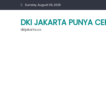
Skip
Sunday, August 09, 2026
to
content
DKI JAKARTA PUNYA CE
dkijakarta.co