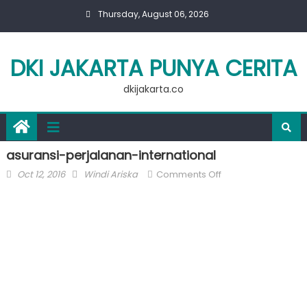
Skip
Thursday, August 06, 2026
to
content
DKI JAKARTA PUNYA CERITA
dkijakarta.co
asuransi-perjalanan-international
Posted
Author
on
Oct 12, 2016
Windi Ariska
Comments Off
on
asuransi-
perjalanan-
international