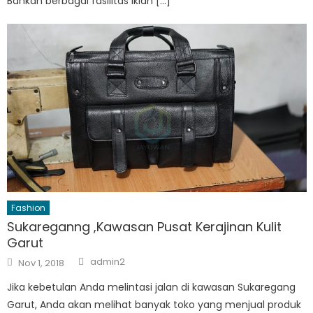
Bahkan berbagai fasilitas iklan […]
Fashion
Sukareganng ,Kawasan Pusat Kerajinan Kulit
Garut
Author
Posted
admin2
Nov 1, 2018
on
Jika kebetulan Anda melintasi jalan di kawasan Sukaregang
Garut, Anda akan melihat banyak toko yang menjual produk