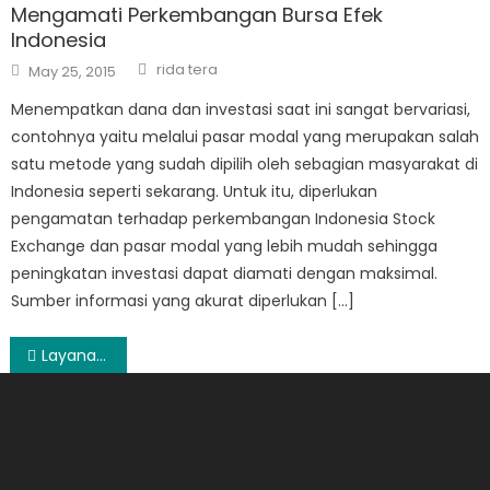
Mengamati Perkembangan Bursa Efek
Indonesia
Author
Posted
rida tera
May 25, 2015
on
Menempatkan dana dan investasi saat ini sangat bervariasi,
contohnya yaitu melalui pasar modal yang merupakan salah
satu metode yang sudah dipilih oleh sebagian masyarakat di
Indonesia seperti sekarang. Untuk itu, diperlukan
pengamatan terhadap perkembangan Indonesia Stock
Exchange dan pasar modal yang lebih mudah sehingga
peningkatan investasi dapat diamati dengan maksimal.
Sumber informasi yang akurat diperlukan […]
Post
Layanan Asuransi Perjalanan International
navigation