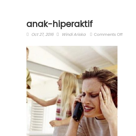
anak-hiperaktif
Posted
Author
on
Oct 27, 2016
Windi Ariska
Comments Off
on
anak-
hiperak