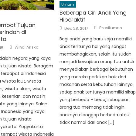
Umum
Beberapa Ciri Anak Yang
Hiperaktif
empat Tujuan
Author
Posted
Provitamon
Dec 28, 2017
on
erindah di
rta
Bagi anda yang baru saja memiliki
Author
anak tentunya hal yang sangat
Windi Ariska
15
membahagiakan, selain itu sudah
adalah negara yang kaya
menjadi kewajiban orang tua untuk
h tujuan wisata. Beragam
menyediakan berbagai kebutuhan
 terdapat di Indonesia
yang mereka perlukan baik dari
 wisata laut, wisata
makanan serta kebutuhan lainnya.
, wisata alam, wisata
setiap anak tentunya memiliki sikap
 kesenian, dan masih
yang berbeda – beda, sebagaian
ta yang lainnya. Salah
orang tua memang tidak ingin
i Indonesia yang kaya
anaknya dianggap berbeda atau
 tujuan wisata
tidak normal dari anak […]
yakarta. Yogyakarta
tempat wisata Indonesia