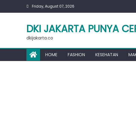
Skip
Friday, August 07, 2026
to
content
DKI JAKARTA PUNYA CE
dkijakarta.co
HOME
FASHION
KESEHATAN
MA