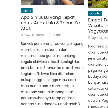
Bisnis
Wisata
Apa Sih Susu yang Tepat
Empat T
untuk Anak Usia 3 Tahun Ke
Wisata T
Atas
Yogyaka
Author
Posted
Bisnis
Sep 15, 2020
Posted
on
Apr 24, 20
on
Banyak para orang tua yang bingung
Indonesia 
memberikan makanan dan
akan daera
minuman apa guna menunjang
jenis wisata
segala aktivitas si kecil. Apalagi jika
diantaranya
anak berusia 3 tahun ke atas dimana
pegunungan
kegiatan fisiknya bisa dikatakan
budaya dan
cukup tinggi sehingga mau tidak
banyak wisa
mau bunda harus memberikan
satu kota d
makanan yang seimbang agar
akan daerah
pertumbuhannya tetap optimal
adalah Yog
dengan susu dancow untuk anak 3
merupakan 