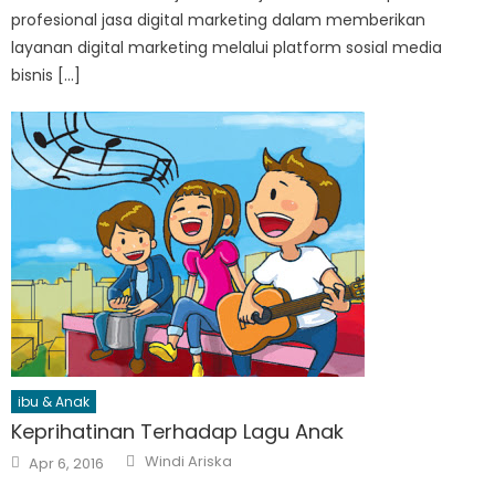
profesional jasa digital marketing dalam memberikan
layanan digital marketing melalui platform sosial media
bisnis […]
ibu & Anak
Keprihatinan Terhadap Lagu Anak
Author
Posted
Windi Ariska
Apr 6, 2016
on