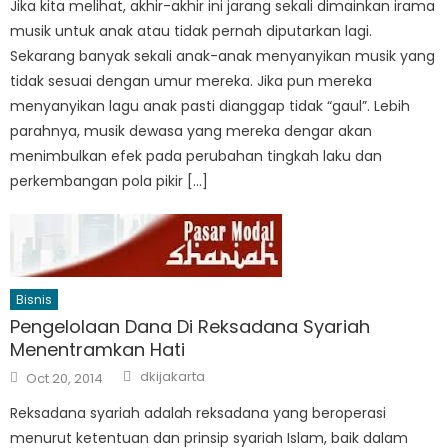
Jika kita melihat, akhir-akhir ini jarang sekali dimainkan irama
musik untuk anak atau tidak pernah diputarkan lagi.
Sekarang banyak sekali anak-anak menyanyikan musik yang
tidak sesuai dengan umur mereka. Jika pun mereka
menyanyikan lagu anak pasti dianggap tidak “gaul”. Lebih
parahnya, musik dewasa yang mereka dengar akan
menimbulkan efek pada perubahan tingkah laku dan
perkembangan pola pikir […]
Bisnis
Pengelolaan Dana Di Reksadana Syariah
Menentramkan Hati
Author
Posted
dkijakarta
Oct 20, 2014
on
Reksadana syariah adalah reksadana yang beroperasi
menurut ketentuan dan prinsip syariah Islam, baik dalam