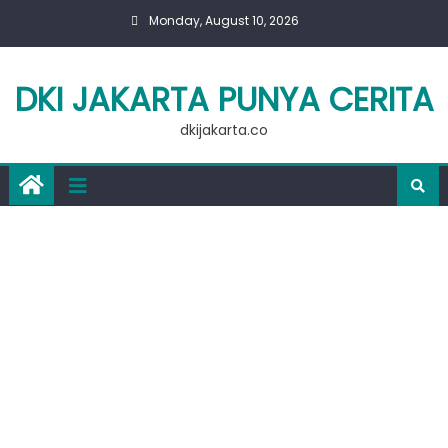
Skip
Monday, August 10, 2026
to
content
DKI JAKARTA PUNYA CERITA
dkijakarta.co