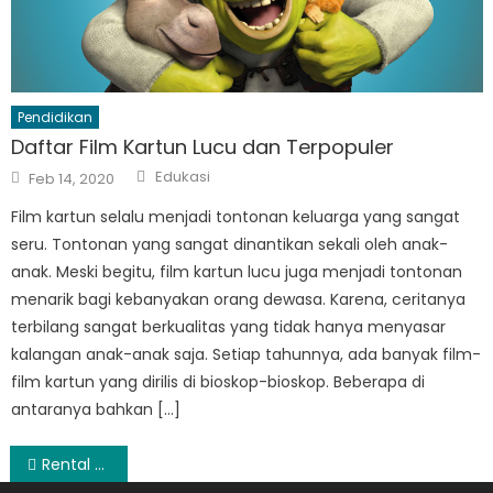
Pendidikan
Daftar Film Kartun Lucu dan Terpopuler
Author
Posted
Edukasi
Feb 14, 2020
on
Film kartun selalu menjadi tontonan keluarga yang sangat
seru. Tontonan yang sangat dinantikan sekali oleh anak-
anak. Meski begitu, film kartun lucu juga menjadi tontonan
menarik bagi kebanyakan orang dewasa. Karena, ceritanya
terbilang sangat berkualitas yang tidak hanya menyasar
kalangan anak-anak saja. Setiap tahunnya, ada banyak film-
film kartun yang dirilis di bioskop-bioskop. Beberapa di
antaranya bahkan […]
Post
Rental Tower Crane Murah Dan Berkualitas