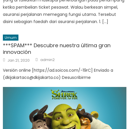
ketika pembelian ticket pesawat. Walau berkesan simpel,
asuransi perjalanan memegang fungsi utama. Tersebut
disini sebagian faedah dari asuransi perjalanan. 1. […]
Umum
***SPAM*** Descubre nuestra última gran
innovación
Author
Posted
admin2
Jan 21, 2020
on
Versión online [https://ad.soicos.com/-19rC] Enviado a
(dkijakartaco@dkijakarta.co) Desuscribirme