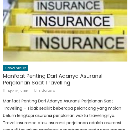
Gaya hidup
Manfaat Penting Dari Adanya Asuransi
Perjalanan Saat Travelling
Author
Posted
rida tera
Apr 16, 2016
on
Manfaat Penting Dari Adanya Asuransi Perjalanan Saat
Travelling – Tidak sedikit beberapa pelancong yang malah
belum lengkapi asuransi perjalanan waktu travelingnya.
Travel insurance atau asuransi perjalanan adalah asuransi
yang di tawarkan maskapai penerbangan pada penumpang