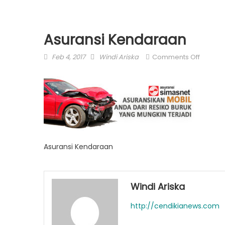
Asuransi Kendaraan
Posted
Author
on
Feb 4, 2017
Windi Ariska
Comments Off
on
Asurans
Kendar
Asuransi Kendaraan
Windi Ariska
http://cendikianews.com