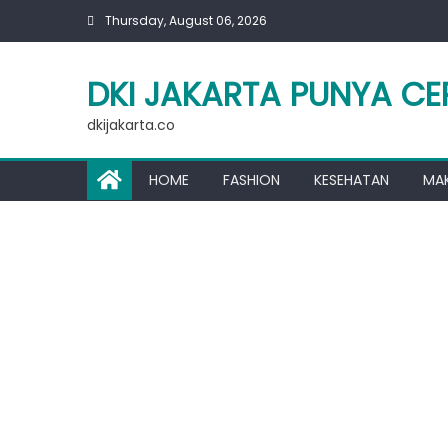
Skip
Thursday, August 06, 2026
to
content
DKI JAKARTA PUNYA CE
dkijakarta.co
HOME
FASHION
KESEHATAN
MA