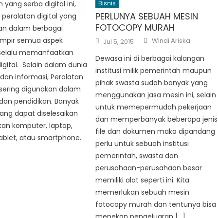
yang serba digital ini,
Bisnis
PERLUNYA SEBUAH MESIN
peralatan digital yang
FOTOCOPY MURAH
an dalam berbagai
Author
Posted
Hampir semua aspek
Windi Ariska
Jul 5, 2015
on
selalu memanfaatkan
Dewasa ini di berbagai kalangan
digital. Selain dalam dunia
institusi milik pemerintah maupun
dan informasi, Peralatan
pihak swasta sudah banyak yang
a sering digunakan dalam
menggunakan jasa mesin ini, selain
 dan pendidikan. Banyak
untuk memepermudah pekerjaan
ang dapat diselesaikan
dan memperbanyak beberapa jenis
n komputer, laptop,
file dan dokumen maka dipandang
ablet, atau smartphone.
perlu untuk sebuah institusi
pemerintah, swasta dan
perusahaan-perusahaan besar
memiliki alat seperti ini. Kita
memerlukan sebuah mesin
fotocopy murah dan tentunya bisa
menekan pengeluaran […]