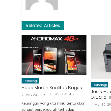
Related Articles
Teknologi
Teknologi
Hape Murah Kualitas Bagus
Jenis – J
Author
Posted
Windi Ariska
May 23, 2016
Dijual di
on
Posted
Keuangan yang kita miliki tentu akan
Mar 30, 20
on
sangat berpengaruh terhadap