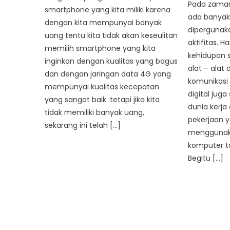
Pada zaman 
smartphone yang kita miliki karena
ada banyak 
dengan kita mempunyai banyak
dipergunak
uang tentu kita tidak akan keseulitan
aktifitas. 
memilih smartphone yang kita
kehidupan 
inginkan dengan kualitas yang bagus
alat – alat 
dan dengan jaringan data 4G yang
komunikasi 
mempunyai kualitas kecepatan
digital jug
yang sangat baik. tetapi jika kita
dunia kerja
tidak memiliki banyak uang,
pekerjaan y
sekarang ini telah […]
menggunaka
komputer t
Begitu […]