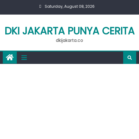
Skip
Saturday, August 08, 2026
to
content
DKI JAKARTA PUNYA CERITA
dkijakarta.co