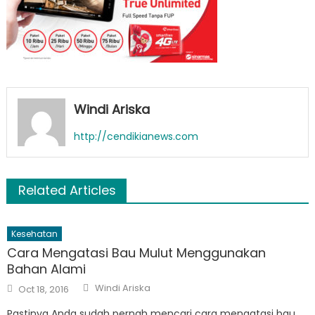
Windi Ariska
http://cendikianews.com
Related Articles
Kesehatan
Cara Mengatasi Bau Mulut Menggunakan
Bahan Alami
Author
Posted
Windi Ariska
Oct 18, 2016
on
Pastinya Anda sudah pernah mencari cara mengatasi bau