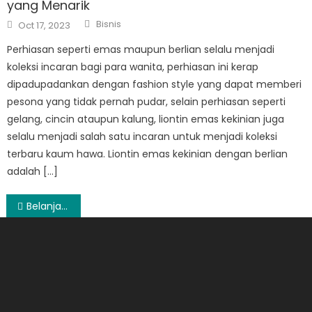
yang Menarik
Author
Posted
Bisnis
Oct 17, 2023
on
Perhiasan seperti emas maupun berlian selalu menjadi
koleksi incaran bagi para wanita, perhiasan ini kerap
dipadupadankan dengan fashion style yang dapat memberi
pesona yang tidak pernah pudar, selain perhiasan seperti
gelang, cincin ataupun kalung, liontin emas kekinian juga
selalu menjadi salah satu incaran untuk menjadi koleksi
terbaru kaum hawa. Liontin emas kekinian dengan berlian
adalah […]
Post
Belanja Sembako di Toko Online
navigation