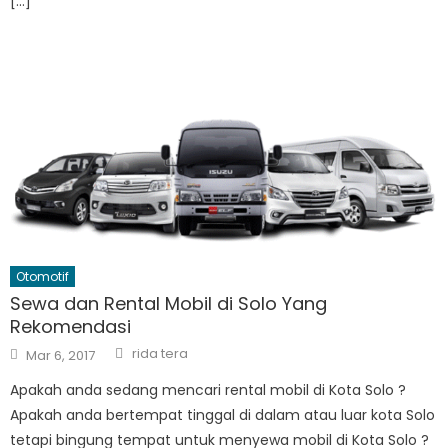
[…]
Otomotif
Sewa dan Rental Mobil di Solo Yang
Rekomendasi
Author
Posted
rida tera
Mar 6, 2017
on
Apakah anda sedang mencari rental mobil di Kota Solo ?
Apakah anda bertempat tinggal di dalam atau luar kota Solo
tetapi bingung tempat untuk menyewa mobil di Kota Solo ?