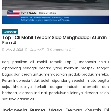
Otomotif
Top 1 Oli Mobil Terbaik Siap Menghadapi Aturan
Euro 4
Posted
Author
on
Nov 2, 2018
Otomotif
Comments Off
on
Top
1
Bagi pabrikan
oli mobil terbaik
Top 1, Indonesia selalu
Oli
dipandang sebagai negara yang memiliki prospek sangat
Mobil
bagus dan cerah untuk memasarkan produk-produk mereka.
Terbaik
Peran Indonesia tidak boleh dipandang sebelah mata begitu
Siap
saja, khususnya terkait dengan industri otomotif dan
Menghadapi
berbagai elemen industri pendukung lainnya dimana salah
Aturan
satunya adalah oli.
Euro
4
Indonesia Punya Masa Depan Cerah Di