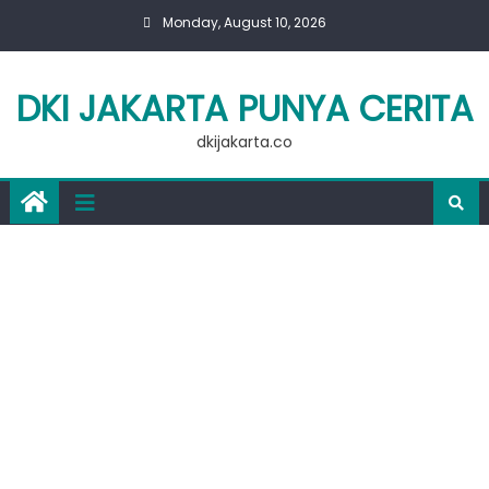
Skip
Monday, August 10, 2026
to
content
DKI JAKARTA PUNYA CERITA
dkijakarta.co