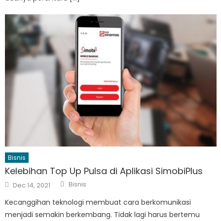
Bisnis
Kelebihan Top Up Pulsa di Aplikasi SimobiPlus
Author
Posted
Bisnis
Dec 14, 2021
on
Kecanggihan teknologi membuat cara berkomunikasi
menjadi semakin berkembang. Tidak lagi harus bertemu