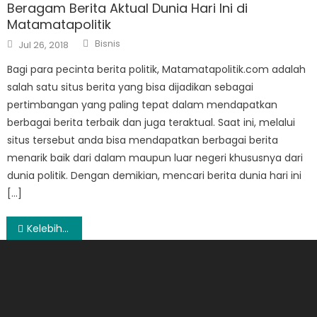
Beragam Berita Aktual Dunia Hari Ini di
Matamatapolitik
Author
Posted
Bisnis
Jul 26, 2018
on
Bagi para pecinta berita politik, Matamatapolitik.com adalah
salah satu situs berita yang bisa dijadikan sebagai
pertimbangan yang paling tepat dalam mendapatkan
berbagai berita terbaik dan juga teraktual. Saat ini, melalui
situs tersebut anda bisa mendapatkan berbagai berita
menarik baik dari dalam maupun luar negeri khususnya dari
dunia politik. Dengan demikian, mencari berita dunia hari ini
[…]
Post
Kelebihan GRE preparation Jakarta
navigation