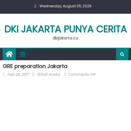
Skip
Wednesday, August 05, 2026
to
content
DKI JAKARTA PUNYA CERITA
dkijakarta.co
GRE preparation Jakarta
Posted
Author
on
Feb 28, 2017
Windi Ariska
Comments Off
on
GRE
preparation
Jakarta