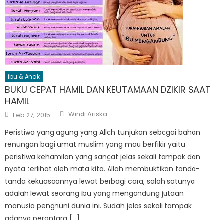
ibu & Anak
BUKU CEPAT HAMIL DAN KEUTAMAAN DZIKIR SAAT
HAMIL
Author
Posted
Windi Ariska
Feb 27, 2015
on
Peristiwa yang agung yang Allah tunjukan sebagai bahan
renungan bagi umat muslim yang mau berfikir yaitu
peristiwa kehamilan yang sangat jelas sekali tampak dan
nyata terlihat oleh mata kita. Allah membuktikan tanda-
tanda kekuasaannya lewat berbagi cara, salah satunya
adalah lewat seorang ibu yang mengandung jutaan
manusia penghuni dunia ini. Sudah jelas sekali tampak
adanya perantara […]