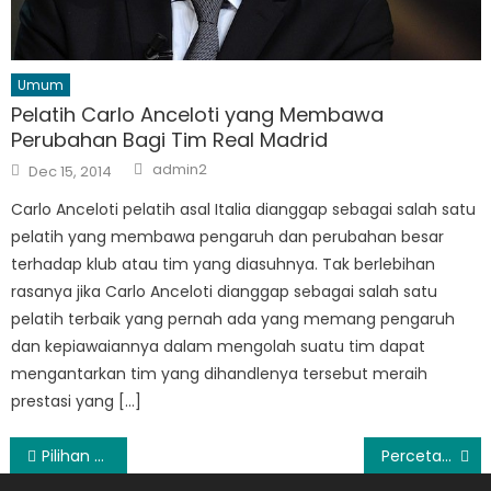
Umum
Pelatih Carlo Anceloti yang Membawa
Perubahan Bagi Tim Real Madrid
Author
Posted
admin2
Dec 15, 2014
on
Carlo Anceloti pelatih asal Italia dianggap sebagai salah satu
pelatih yang membawa pengaruh dan perubahan besar
terhadap klub atau tim yang diasuhnya. Tak berlebihan
rasanya jika Carlo Anceloti dianggap sebagai salah satu
pelatih terbaik yang pernah ada yang memang pengaruh
dan kepiawaiannya dalam mengolah suatu tim dapat
mengantarkan tim yang dihandlenya tersebut meraih
prestasi yang […]
Post
Pilihan Harga Digital Printing Snapy
Percetakan Berpengalaman Berikan Harga Digital Printing Yang Spesial