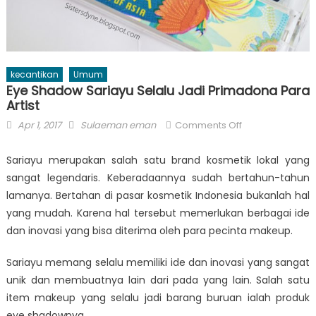
kecantikan
Umum
Eye Shadow Sariayu Selalu Jadi Primadona Para
Artist
Posted
Author
on
Apr 1, 2017
Sulaeman eman
Comments Off
on
Eye
Shadow
Sariayu merupakan salah satu brand kosmetik lokal yang
Sariayu
sangat legendaris. Keberadaannya sudah bertahun-tahun
Selalu
lamanya. Bertahan di pasar kosmetik Indonesia bukanlah hal
Jadi
yang mudah. Karena hal tersebut memerlukan berbagai ide
Primadona
dan inovasi yang bisa diterima oleh para pecinta makeup.
Para
Artist
Sariayu memang selalu memiliki ide dan inovasi yang sangat
unik dan membuatnya lain dari pada yang lain. Salah satu
item makeup yang selalu jadi barang buruan ialah produk
eye shadownya.