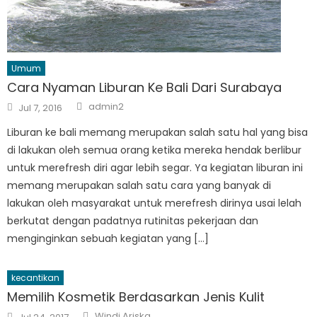
Umum
Cara Nyaman Liburan Ke Bali Dari Surabaya
Author
Posted
admin2
Jul 7, 2016
on
Liburan ke bali memang merupakan salah satu hal yang bisa
di lakukan oleh semua orang ketika mereka hendak berlibur
untuk merefresh diri agar lebih segar. Ya kegiatan liburan ini
memang merupakan salah satu cara yang banyak di
lakukan oleh masyarakat untuk merefresh dirinya usai lelah
berkutat dengan padatnya rutinitas pekerjaan dan
menginginkan sebuah kegiatan yang […]
kecantikan
Memilih Kosmetik Berdasarkan Jenis Kulit
Author
Posted
Windi Ariska