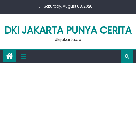
Skip
Saturday, August 08, 2026
to
content
DKI JAKARTA PUNYA CERITA
dkijakarta.co