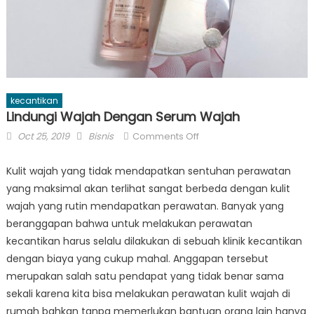
kecantikan
Lindungi Wajah Dengan Serum Wajah
Posted
Author
on
Oct 25, 2019
Bisnis
Comments Off
on
Lindungi
Wajah
Kulit wajah yang tidak mendapatkan sentuhan perawatan
Dengan
yang maksimal akan terlihat sangat berbeda dengan kulit
Serum
wajah yang rutin mendapatkan perawatan. Banyak yang
Wajah
beranggapan bahwa untuk melakukan perawatan
kecantikan harus selalu dilakukan di sebuah klinik kecantikan
dengan biaya yang cukup mahal. Anggapan tersebut
merupakan salah satu pendapat yang tidak benar sama
sekali karena kita bisa melakukan perawatan kulit wajah di
rumah bahkan tanpa memerlukan bantuan orang lain hanya