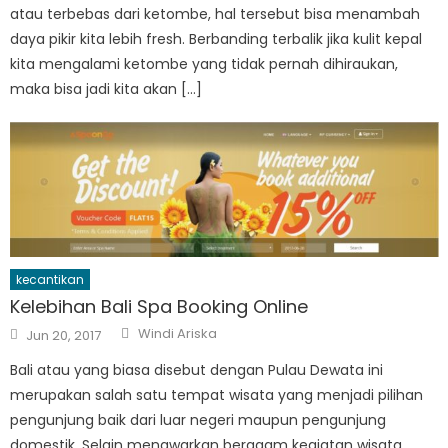
atau terbebas dari ketombe, hal tersebut bisa menambah
daya pikir kita lebih fresh. Berbanding terbalik jika kulit kepal
kita mengalami ketombe yang tidak pernah dihiraukan,
maka bisa jadi kita akan […]
kecantikan
Kelebihan Bali Spa Booking Online
Author
Posted
Windi Ariska
Jun 20, 2017
on
Bali atau yang biasa disebut dengan Pulau Dewata ini
merupakan salah satu tempat wisata yang menjadi pilihan
pengunjung baik dari luar negeri maupun pengunjung
domestik. Selain menawarkan beragam kegiatan wisata