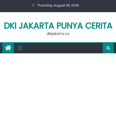
Skip
Thursday, August 06, 2026
to
content
DKI JAKARTA PUNYA CERITA
dkijakarta.co