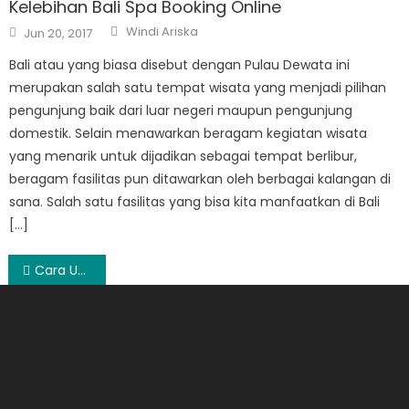
Kelebihan Bali Spa Booking Online
Author
Posted
Windi Ariska
Jun 20, 2017
on
Bali atau yang biasa disebut dengan Pulau Dewata ini
merupakan salah satu tempat wisata yang menjadi pilihan
pengunjung baik dari luar negeri maupun pengunjung
domestik. Selain menawarkan beragam kegiatan wisata
yang menarik untuk dijadikan sebagai tempat berlibur,
beragam fasilitas pun ditawarkan oleh berbagai kalangan di
sana. Salah satu fasilitas yang bisa kita manfaatkan di Bali
[…]
Post
Cara Untuk Sewa Scaffolding Dari Reycom
navigation