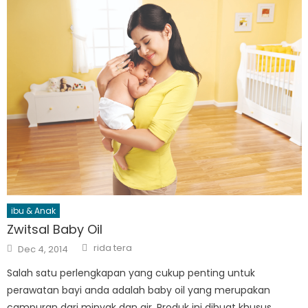
ibu & Anak
Zwitsal Baby Oil
Author
Posted
rida tera
Dec 4, 2014
on
Salah satu perlengkapan yang cukup penting untuk
perawatan bayi anda adalah baby oil yang merupakan
campuran dari minyak dan air. Produk ini dibuat khusus