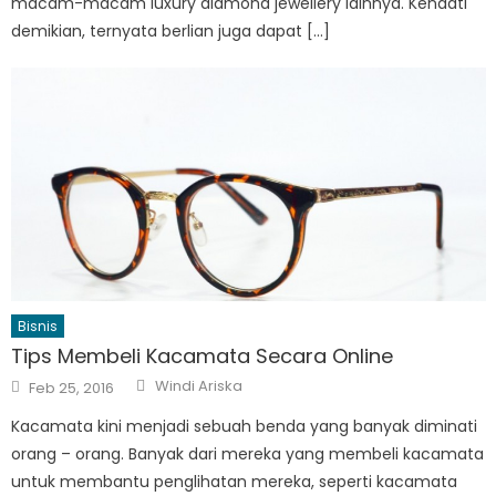
macam-macam luxury diamond jewellery lainnya. Kendati
demikian, ternyata berlian juga dapat […]
Bisnis
Tips Membeli Kacamata Secara Online
Author
Posted
Windi Ariska
Feb 25, 2016
on
Kacamata kini menjadi sebuah benda yang banyak diminati
orang – orang. Banyak dari mereka yang membeli kacamata
untuk membantu penglihatan mereka, seperti kacamata