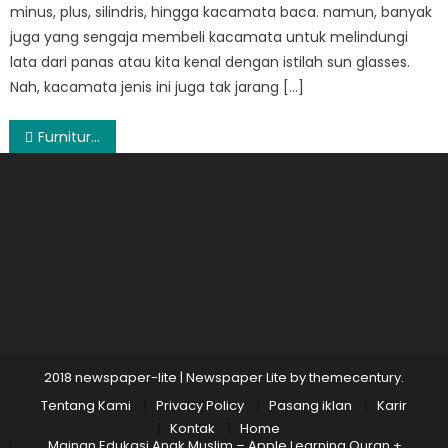
minus, plus, silindris, hingga kacamata baca. namun, banyak
juga yang sengaja membeli kacamata untuk melindungi
lata dari panas atau kita kenal dengan istilah sun glasses.
Nah, kacamata jenis ini juga tak jarang […]
Post
Furnitur Terlengkap untuk Rumah Anda Hanya di IKEA
navigation
2018 newspaper-lite
|
Newspaper Lite by
themecentury
.
Tentang Kami
Privacy Policy
Pasang iklan
Karir
Kontak
Home
Mainan Edukasi Anak Muslim – Apple Learning Quran +