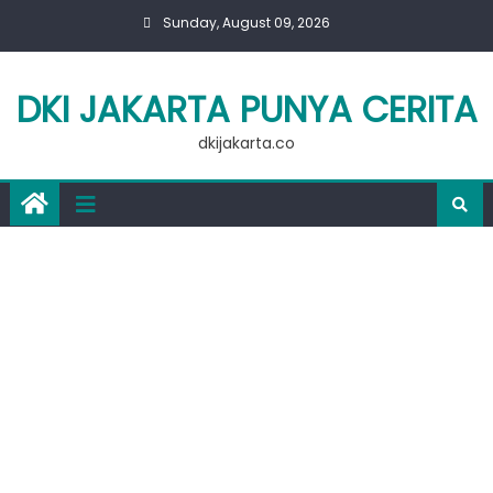
Skip
Sunday, August 09, 2026
to
content
DKI JAKARTA PUNYA CERITA
dkijakarta.co