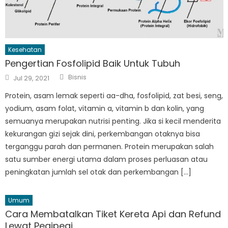
Kesehatan
Pengertian Fosfolipid Baik Untuk Tubuh
Author
Posted
Bisnis
Jul 29, 2021
on
Protein, asam lemak seperti aa-dha, fosfolipid, zat besi, seng,
yodium, asam folat, vitamin a, vitamin b dan kolin, yang
semuanya merupakan nutrisi penting. Jika si kecil menderita
kekurangan gizi sejak dini, perkembangan otaknya bisa
terganggu parah dan permanen. Protein merupakan salah
satu sumber energi utama dalam proses perluasan atau
peningkatan jumlah sel otak dan perkembangan […]
Umum
Cara Membatalkan Tiket Kereta Api dan Refund
Lewat Pegipegi