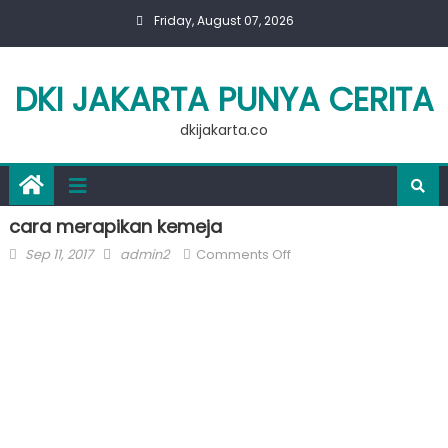
Skip
Friday, August 07, 2026
to
content
DKI JAKARTA PUNYA CERITA
dkijakarta.co
cara merapikan kemeja
Posted
Author
on
Sep 11, 2017
admin2
Comments Off
on
cara
merapikan
kemeja