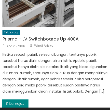
Teknologi
Prisma – LV Switchboards Up 400A
Author
Posted
Windi Ariska
Apr 25, 2016
on
Ketika sebuah pabrik selesai dibangun, tentunya pabrik
tersebut harus dialiri dengan aliran listrik. Apabila pabrik
tersebut hanya dialiri ole instalasi listrik yang biasa digunakan
di rumah-rumah, tentunya tidak cukup dengan mengalirinya
dengan i listrik rumah, agar pabrik tersebut bisa beroperasi
dengan baik, maka pabrik tersebut sudah pastinya harus
dialiri menggunakan aliran instalasi listrik pabrik. Dengan […]
Post
Kemeja Distro Pria Berkualitas