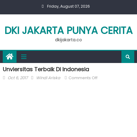
Skip
Friday, August 07, 2026
to
content
DKI JAKARTA PUNYA CERITA
dkijakarta.co
Unviersitas Terbaik Di Indonesia
Posted
Author
on
Oct 6, 2017
Windi Ariska
Comments Off
on
Unviersitas
Terbaik
Di
Indonesia