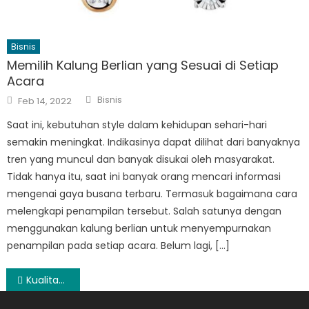
Bisnis
Memilih Kalung Berlian yang Sesuai di Setiap
Acara
Author
Posted
Bisnis
Feb 14, 2022
on
Saat ini, kebutuhan style dalam kehidupan sehari-hari
semakin meningkat. Indikasinya dapat dilihat dari banyaknya
tren yang muncul dan banyak disukai oleh masyarakat.
Tidak hanya itu, saat ini banyak orang mencari informasi
mengenai gaya busana terbaru. Termasuk bagaimana cara
melengkapi penampilan tersebut. Salah satunya dengan
menggunakan kalung berlian untuk menyempurnakan
penampilan pada setiap acara. Belum lagi, […]
Post
Kualitas Universitas Terbaik Di Indonesia
navigation