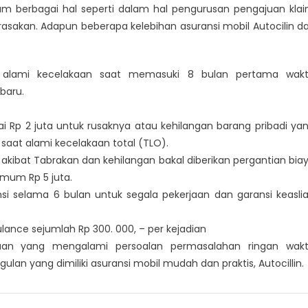
m berbagai hal seperti dalam hal pengurusan pengajuan kla
asakan. Adapun beberapa kelebihan asuransi mobil Autocilin da
 alami kecelakaan saat memasuki 8 bulan pertama wak
baru.
i Rp 2 juta untuk rusaknya atau kehilangan barang pribadi ya
aat alami kecelakaan total (TLO).
akibat Tabrakan dan kehilangan bakal diberikan pergantian bia
imum Rp 5 juta.
si selama 6 bulan untuk segala pekerjaan dan garansi keasli
lance sejumlah Rp 300. 000, – per kejadian
raan yang mengalami persoalan permasalahan ringan wak
gulan yang dimiliki
asuransi mobil mudah
dan praktis, Autocillin.