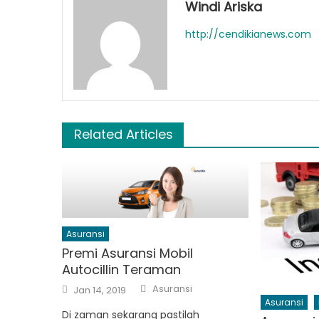
Windi Ariska
http://cendikianews.com
Related Articles
Asuransi
Premi Asuransi Mobil
Autocillin Teraman
Author
Posted
Asuransi
Jan 14, 2019
on
Asuransi
Di zaman sekarang pastilah