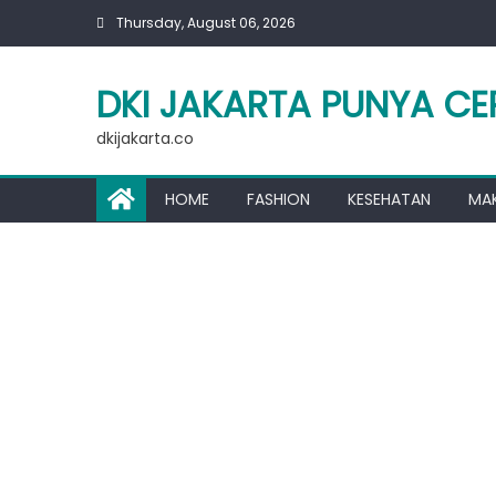
Skip
Thursday, August 06, 2026
to
content
DKI JAKARTA PUNYA CE
dkijakarta.co
HOME
FASHION
KESEHATAN
MA