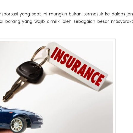
han
si
nsportasi yang saat ini mungkin bukan termasuk ke dalam jen
i barang yang wajib dimiliki oleh sebagaian besar masyarak
in