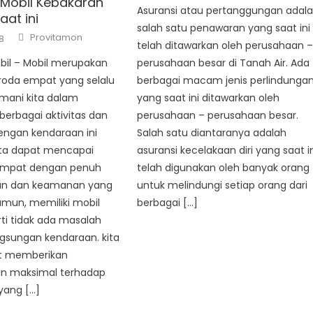
 Mobil Kebakaran
Asuransi atau pertanggungan adal
aat ini
salah satu penawaran yang saat ini
Author
Provitamon
8
telah ditawarkan oleh perusahaan 
perusahaan besar di Tanah Air. Ada
bil – Mobil merupakan
berbagai macam jenis perlindunga
roda empat yang selalu
yang saat ini ditawarkan oleh
mani kita dalam
perusahaan – perusahaan besar.
erbagai aktivitas dan
Salah satu diantaranya adalah
engan kendaraan ini
asuransi kecelakaan diri yang saat i
ita dapat mencapai
telah digunakan oleh banyak orang
empat dengan penuh
untuk melindungi setiap orang dari
n dan keamanan yang
berbagai […]
amun, memiliki mobil
ti tidak ada masalah
gsungan kendaraan. kita
t memberikan
an maksimal terhadap
yang […]