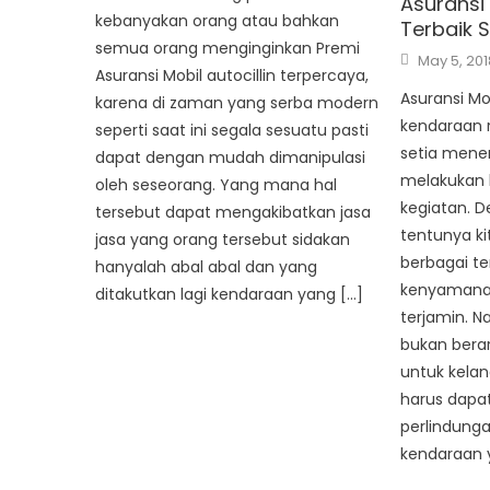
Asuransi
kebanyakan orang atau bahkan
Terbaik S
semua orang menginginkan Premi
Posted
May 5, 201
on
Asuransi Mobil autocillin terpercaya,
Asuransi Mo
karena di zaman yang serba modern
kendaraan 
seperti saat ini segala sesuatu pasti
setia mene
dapat dengan mudah dimanipulasi
melakukan b
oleh seseorang. Yang mana hal
kegiatan. D
tersebut dapat mengakibatkan jasa
tentunya k
jasa yang orang tersebut sidakan
berbagai t
hanyalah abal abal dan yang
kenyamana
ditakutkan lagi kendaraan yang […]
terjamin. N
bukan berar
untuk kelan
harus dapa
perlindung
kendaraan 