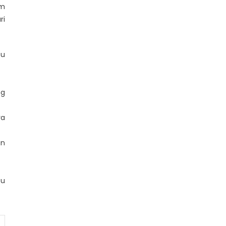
im
ri
tu
ng
ya
an
tu