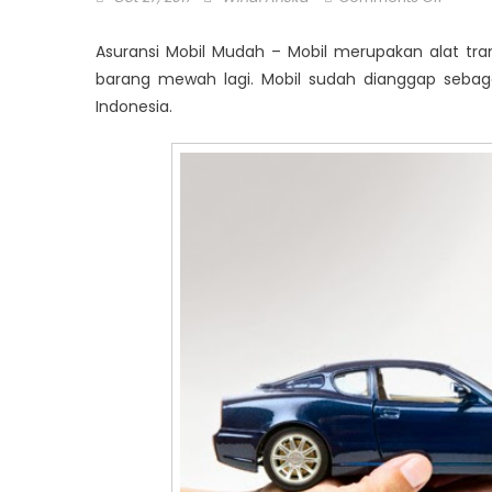
on
Kelebi
Asuran
Asuransi Mobil Mudah – Mobil merupakan alat tra
Mobil
barang mewah lagi. Mobil sudah dianggap sebaga
Mudah
Indonesia.
Autocil