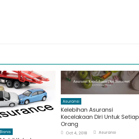
Asuransi
Kelebihan Asuransi
Kecelakaan Diri Untuk Setia
Orang
Author
Posted
Bisnis
Asuransi
Oct 4, 2018
on