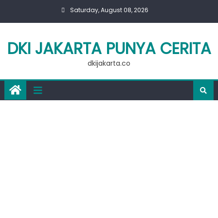
Skip
Saturday, August 08, 2026
to
content
DKI JAKARTA PUNYA CERITA
dkijakarta.co