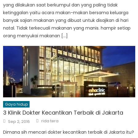
yang dilakukan saat berkumpul dan yang paling tidak
ketinggalan yaitu acara makan-makan bersama keluarga
banyak sajian makanan yang dibuat untuk disajikan di hari
natal. Tidak terkecuali makanan yang manis. hampir setiap
orang menyukai makanan […]
Gaya hidup
3 Klinik Dokter Kecantikan Terbaik di Jakarta
Author
Posted
rida tera
Sep 2, 2016
on
Dimana sih mencari dokter kecantikan terbaik di Jakarta itu?