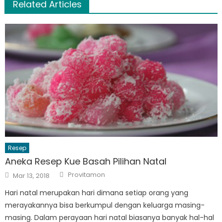
Related Articles
Resep
Aneka Resep Kue Basah Pilihan Natal
Author
Posted
Provitamon
Mar 13, 2018
on
Hari natal merupakan hari dimana setiap orang yang
merayakannya bisa berkumpul dengan keluarga masing-
masing. Dalam perayaan hari natal biasanya banyak hal-hal