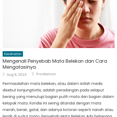
Kesehatan
Mengenali Penyebab Mata Belekan dan Cara
Mengatasinya
Author
Posted
Provitamon
Aug 9, 2024
on
Permasalahan mata belekan, atau dalam istilah medis
disebut konjungtivitis, adalah peradangan pada selaput
bening yang menutupi bagian putih mata dan bagian dalam
kelopak mata. Kondisi ini sering ditandai dengan mata
merah, berair, gatal, dan adanya kotoran seperti nanah atau
lendir di sudut mata. Penyebab Mata Belekan Ada beberapa