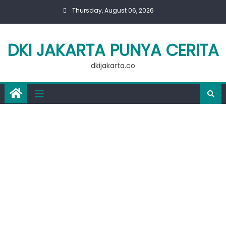
Skip
Thursday, August 06, 2026
to
content
DKI JAKARTA PUNYA CERITA
dkijakarta.co