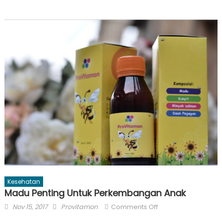
Kesehatan
Madu Penting Untuk Perkembangan Anak
Posted
Author
on
Nov 15, 2017
Provitamon
Comments Off
on
Madu