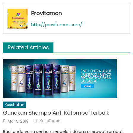
Provitamon
http://provitamon.com/
Related Articles
Kesehatan
Gunakan Shampo Anti Ketombe Terbaik
Author
Posted
Kesehatan
Mar 5, 2019
on
Bagi anda yang sering mengeluh dalam merawat rambut