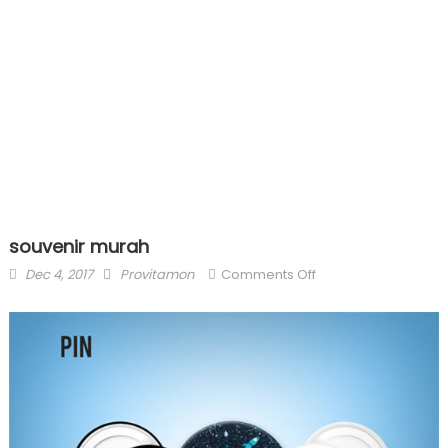
souvenir murah
Posted
Author
on
Dec 4, 2017
Provitamon
Comments Off
on
souvenir
murah