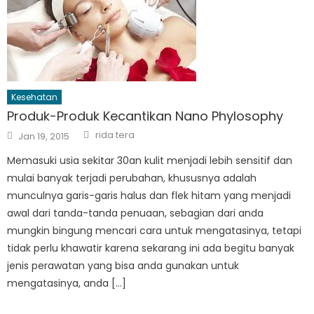
Kesehatan
Produk-Produk Kecantikan Nano Phylosophy
Author
Posted
rida tera
Jan 19, 2015
on
Memasuki usia sekitar 30an kulit menjadi lebih sensitif dan
mulai banyak terjadi perubahan, khususnya adalah
munculnya garis-garis halus dan flek hitam yang menjadi
awal dari tanda-tanda penuaan, sebagian dari anda
mungkin bingung mencari cara untuk mengatasinya, tetapi
tidak perlu khawatir karena sekarang ini ada begitu banyak
jenis perawatan yang bisa anda gunakan untuk
mengatasinya, anda […]