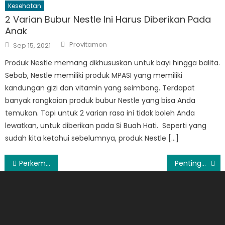
Kesehatan
2 Varian Bubur Nestle Ini Harus Diberikan Pada
Anak
Author
Posted
Provitamon
Sep 15, 2021
on
Produk Nestle memang dikhususkan untuk bayi hingga balita.
Sebab, Nestle memiliki produk MPASI yang memiliki
kandungan gizi dan vitamin yang seimbang. Terdapat
banyak rangkaian produk bubur Nestle yang bisa Anda
temukan. Tapi untuk 2 varian rasa ini tidak boleh Anda
lewatkan, untuk diberikan pada Si Buah Hati. Seperti yang
sudah kita ketahui sebelumnya, produk Nestle […]
Post
Perkembangan Anak Usia 1 Tahun dan Cara Mengoptimalkannya
Pentingnya S26 Procal Gold untuk Pertumbuhan Anak
navigation