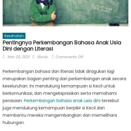
Kesehatan
Pentingnya Perkembangan Bahasa Anak Usia
Dini dengan Literasi
Posted
Author
on
Mar 23, 2021
Bisnis
Comments Off
on
Pentingnya
Perkembangan
Perkembangan bahasa dan literasi tidak diragukan lagi
Bahasa
merupakan bagian penting dari perkembangan anak secara
Anak
keseluruhan. Ini mendukung kemampuan si Kecil untuk
Usia
berkomunikasi, dan mengekspresikan serta memahami
Dini
perasaan.
Perkembangan bahasa anak usia dini
tersebut
dengan
juga mendukung kemampuan berpikir si Kecil dan
Literasi
membantu mereka mengembangkan dan memelihara
hubungan.