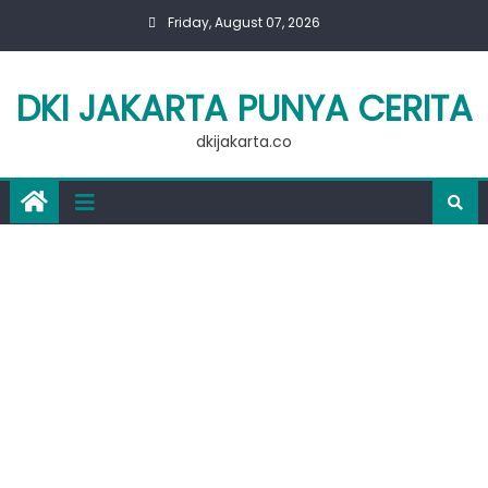
Skip
Friday, August 07, 2026
to
content
DKI JAKARTA PUNYA CERITA
dkijakarta.co