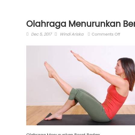
Olahraga Menurunkan Be
Posted
Author
on
Dec 5, 2017
Windi Ariska
Comments Off
on
Olahra
Menuru
Berat
Badan