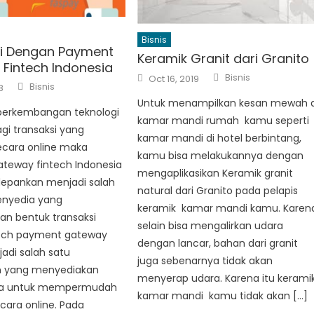
Bisnis
i Dengan Payment
Keramik Granit dari Granito
Fintech Indonesia
Author
Posted
Bisnis
Oct 16, 2019
Author
on
Bisnis
8
Untuk menampilkan kesan mewah d
perkembangan teknologi
kamar mandi rumah kamu seperti
gi transaksi yang
kamar mandi di hotel berbintang,
ecara online maka
kamu bisa melakukannya dengan
teway fintech Indonesia
mengaplikasikan Keramik granit
depankan menjadi salah
natural dari Granito pada pelapis
enyedia yang
keramik kamar mandi kamu. Karen
 bentuk transaksi
selain bisa mengalirkan udara
ntech payment gateway
dengan lancar, bahan dari granit
jadi salah satu
juga sebenarnya tidak akan
n yang menyediakan
menyerap udara. Karena itu kerami
asa untuk mempermudah
kamar mandi kamu tidak akan […]
ecara online. Pada