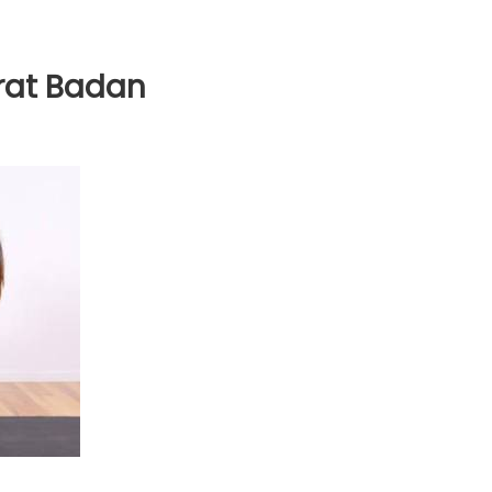
rat Badan
ga
nkan