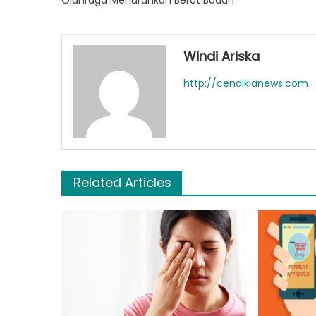
Olahraga Menurunkan Berat Badan
Windi Ariska
http://cendikianews.com
Related Articles