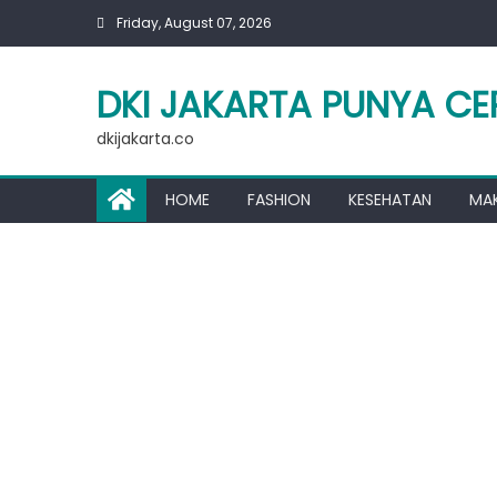
Skip
Friday, August 07, 2026
to
content
DKI JAKARTA PUNYA CE
dkijakarta.co
HOME
FASHION
KESEHATAN
MA