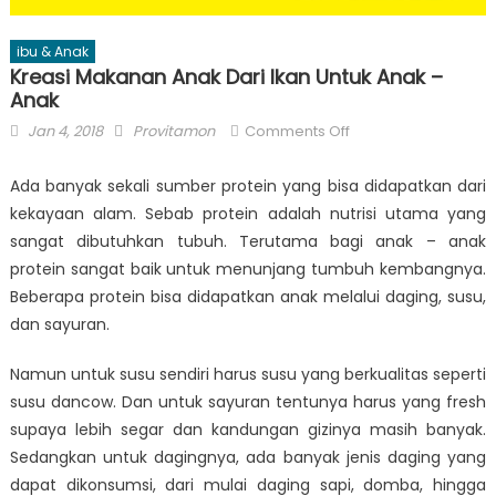
ibu & Anak
Kreasi Makanan Anak Dari Ikan Untuk Anak –
Anak
Posted
Author
on
Jan 4, 2018
Provitamon
Comments Off
on
Kreasi
Makanan
Ada banyak sekali sumber protein yang bisa didapatkan dari
Anak
kekayaan alam. Sebab protein adalah nutrisi utama yang
Dari
sangat dibutuhkan tubuh. Terutama bagi anak – anak
Ikan
protein sangat baik untuk menunjang tumbuh kembangnya.
Untuk
Beberapa protein bisa didapatkan anak melalui daging, susu,
Anak
dan sayuran.
–
Anak
Namun untuk susu sendiri harus susu yang berkualitas seperti
susu dancow. Dan untuk sayuran tentunya harus yang fresh
supaya lebih segar dan kandungan gizinya masih banyak.
Sedangkan untuk dagingnya, ada banyak jenis daging yang
dapat dikonsumsi, dari mulai daging sapi, domba, hingga