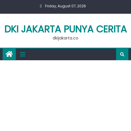
Skip
Friday, August 07, 2026
to
content
DKI JAKARTA PUNYA CERITA
dkijakarta.co