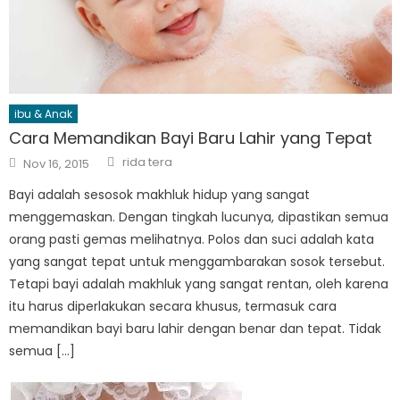
ibu & Anak
Cara Memandikan Bayi Baru Lahir yang Tepat
Author
Posted
rida tera
Nov 16, 2015
on
Bayi adalah sesosok makhluk hidup yang sangat
menggemaskan. Dengan tingkah lucunya, dipastikan semua
orang pasti gemas melihatnya. Polos dan suci adalah kata
yang sangat tepat untuk menggambarakan sosok tersebut.
Tetapi bayi adalah makhluk yang sangat rentan, oleh karena
itu harus diperlakukan secara khusus, termasuk cara
memandikan bayi baru lahir dengan benar dan tepat. Tidak
semua […]