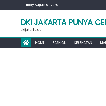
Skip
Friday, August 07, 2026
to
content
DKI JAKARTA PUNYA CE
dkijakarta.co
HOME
FASHION
KESEHATAN
MA