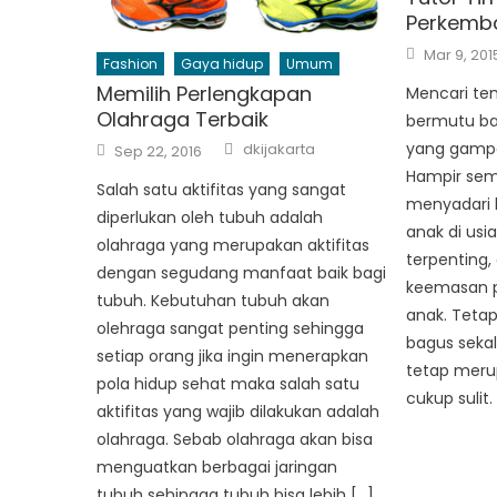
Perkemb
Posted
Mar 9, 201
on
Fashion
Gaya hidup
Umum
Memilih Perlengkapan
Mencari te
Olahraga Terbaik
bermutu bag
Author
Posted
yang gamp
dkijakarta
Sep 22, 2016
on
Hampir sem
Salah satu aktifitas yang sangat
menyadari 
diperlukan oleh tubuh adalah
anak di usi
olahraga yang merupakan aktifitas
terpenting,
dengan segudang manfaat baik bagi
keemasan 
tubuh. Kebutuhan tubuh akan
anak. Teta
olehraga sangat penting sehingga
bagus sekal
setiap orang jika ingin menerapkan
tetap meru
pola hidup sehat maka salah satu
cukup sulit.
aktifitas yang wajib dilakukan adalah
olahraga. Sebab olahraga akan bisa
menguatkan berbagai jaringan
tubuh sehingga tubuh bisa lebih […]