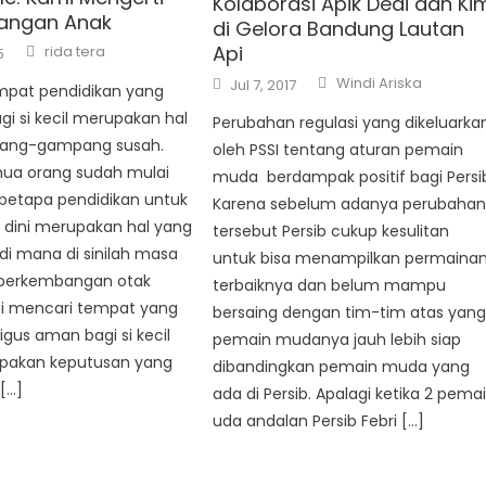
Kolaborasi Apik Dedi dan Ki
angan Anak
di Gelora Bandung Lautan
Author
Api
rida tera
5
Author
Posted
Windi Ariska
Jul 7, 2017
mpat pendidikan yang
on
i si kecil merupakan hal
Perubahan regulasi yang dikeluarka
ang-gampang susah.
oleh PSSI tentang aturan pemain
ua orang sudah mulai
muda berdampak positif bagi Persi
betapa pendidikan untuk
Karena sebelum adanya perubaha
a dini merupakan hal yang
tersebut Persib cukup kesulitan
 di mana di sinilah masa
untuk bisa menampilkan permaina
perkembangan otak
terbaiknya dan belum mampu
pi mencari tempat yang
bersaing dengan tim-tim atas yan
igus aman bagi si kecil
pemain mudanya jauh lebih siap
pakan keputusan yang
dibandingkan pemain muda yang
 […]
ada di Persib. Apalagi ketika 2 pema
uda andalan Persib Febri […]