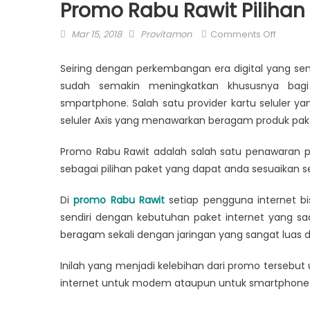
Promo Rabu Rawit Pilihan P
Posted
Author
on
Mar 15, 2018
Provitamon
Comments Off
on
Promo
Rabu
Seiring dengan perkembangan era digital yang sem
Rawit
sudah semakin meningkatkan khususnya bag
Pilihan
smpartphone. Salah satu provider kartu seluler ya
Paket
seluler Axis yang menawarkan beragam produk paket
Internet
Dari
Promo Rabu Rawit adalah salah satu penawaran pa
Axis
sebagai pilihan paket yang dapat anda sesuaikan 
Di
promo Rabu Rawit
setiap pengguna internet b
sendiri dengan kebutuhan paket internet yang sa
beragam sekali dengan jaringan yang sangat luas d
Inilah yang menjadi kelebihan dari promo tersebu
internet untuk modem ataupun untuk smartphone ya