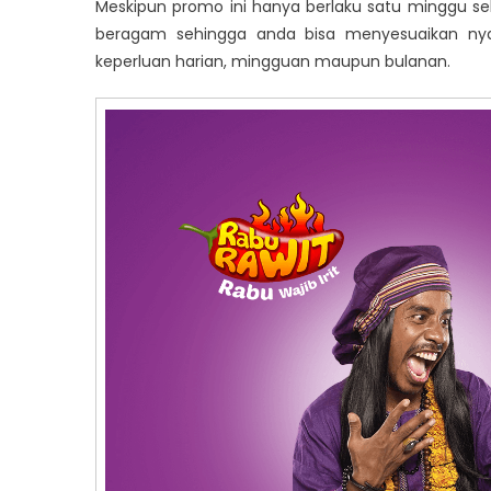
Meskipun promo ini hanya berlaku satu minggu sek
beragam sehingga anda bisa menyesuaikan nya
keperluan harian, mingguan maupun bulanan.